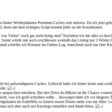
 hinter Werbeplakaten Premium-Caches sein müssen. Da ich jetzt gele
rd, denn mit dem richtigen Script kommt jeder an die Koordinaten.
 von Vielen“ noch gar nicht fertig sind? Nachdem ich mir alles so durch
Somit würde mir auch erschliessen weshalb das Listing nur 3 Wörter h
nchmal schreibe ich Romane im Online-Log, manchmal auch nur eine Kle
de bei aufwendigeren Caches. Gelöscht habe ich bisher keine und werd
olle.
hes ansprechen möchtest. Bei den Drive-In-Mikros ist die Chance wesen
icht, was ich groß schreiben sollte… deswegen habe ich vor längerer 
gründen im Endeffekt zu keinen neuen Dosen mehr von mir führt. Letz
 man sich aber auch auf Kurzlogs einstellen und damit leben.