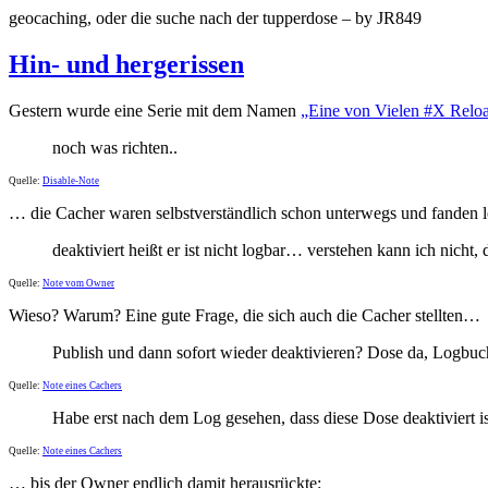
geocaching, oder die suche nach der tupperdose – by JR849
Hin- und hergerissen
Gestern wurde eine Serie mit dem Namen
„Eine von Vielen #X Relo
noch was richten..
Quelle:
Disable-Note
… die Cacher waren selbstverständlich schon unterwegs und fanden 
deaktiviert heißt er ist nicht logbar… verstehen kann ich nich
Quelle:
Note vom Owner
Wieso? Warum? Eine gute Frage, die sich auch die Cacher stellten…
Publish und dann sofort wieder deaktivieren? Dose da, Logbuc
Quelle:
Note eines Cachers
Habe erst nach dem Log gesehen, dass diese Dose deaktiviert ist.
Quelle:
Note eines Cachers
… bis der Owner endlich damit herausrückte: