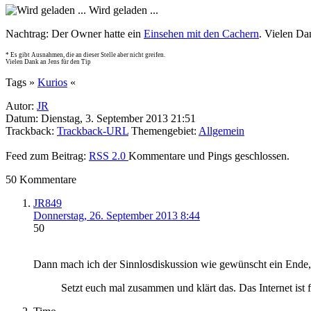
Wird geladen ...
Nachtrag: Der Owner hatte ein
Einsehen mit den Cachern
. Vielen Da
* Es gibt Ausnahmen, die an dieser Stelle aber nicht greifen.
Vielen Dank an Jens für den Tip
Tags »
Kurios
«
Autor:
JR
Datum: Dienstag, 3. September 2013 21:51
Trackback:
Trackback-URL
Themengebiet:
Allgemein
Feed zum Beitrag:
RSS 2.0
Kommentare und Pings geschlossen.
50 Kommentare
JR849
Donnerstag, 26. September 2013 8:44
50
Dann mach ich der Sinnlosdiskussion wie gewünscht ein Ende,
Setzt euch mal zusammen und klärt das. Das Internet ist fü