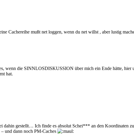
meine Cachereihe mußt net loggen, wenn du net willst , aber lustig mac
re es, wenn die SINNLOSDISKUSSION über mich ein Ende hätte, hier u
nt hat.
ei dahin gestellt… Ich finde es absolut Schei*** an den Koordinaten zu
den – und dann noch PM-Caches