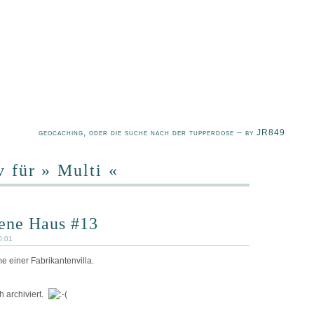
geocaching, oder die suche nach der tupperdose – by JR849
 für » Multi «
sene Haus #13
0:01
e einer Fabrikantenvilla.
h archiviert.