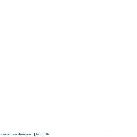
für
Kommentare deaktiviert
|
Autor:
JR