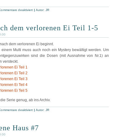
für
Kommentare deaktiviert
|
Autor:
JR
Das
verlassene
Haus
#13
ch dem verlorenen Ei Teil 1-5
0:00
 nach dem verlorenen Ei beginnt.
d einem Multi muss auch noch ein Mystery bewältigt werden. Um
entgegenzuwirken sind die Dosen (mit Ausnahme von Nr.1) an
 versteckt.
orenen Ei Teil 1
orenen Ei Teil 2
orenen Ei Teil 3
orenen Ei Teil 4
orenen Ei Teil 5
 die Serie genug, ab ins Archiv.
für
Kommentare deaktiviert
|
Autor:
JR
Die
Jagd
nach
dem
sene Haus #7
verlorenen
Ei
Teil
0:00
1-