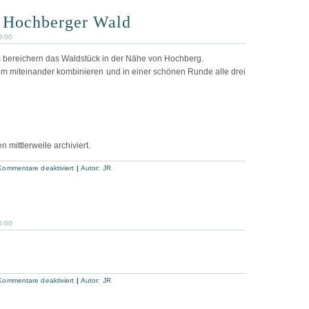
5
m Hochberger Wald
0:00
 bereichern das Waldstück in der Nähe von Hochberg.
 miteinander kombinieren und in einer schönen Runde alle drei
 mittlerweile archiviert.
für
Kommentare deaktiviert
|
Autor:
JR
Trilogie
im
Hochberger
Wald
0:00
für
Kommentare deaktiviert
|
Autor:
JR
Nachtaktiv