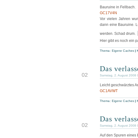
Bauruine in Fellbach.
GC17V4N
Vor vielen Jahren wu
dann eine Bauruine.
Le
werden. Schad drum.
Hier gibt es noch ein 
Thema:
Eigene Caches
|
Das verlas
AUG
02
Samstag, 2. August 2008 
Leicht geschwärztes 
GC1AVWT
Thema:
Eigene Caches
|
Das verlas
AUG
02
Samstag, 2. August 2008 
Auf den Spuren eines 