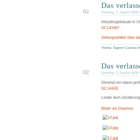
Das verlas
AUG
02
Samstag, 2. August 2008 
Industriegebäude in U
GC14XW7
Zeitungsartikel über 
Thema:
Eigene Caches
|
Das verlas
AUG
02
Samstag, 2. August 2008 
Diesmal ein etwas gr
GC144XE
Leider dem Zerstörun
Bilder als Diashow