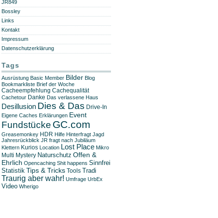
JR849
Bossley
Links
Kontakt
Impressum
Datenschutzerklärung
Tags
Bilder
Ausrüstung
Basic Member
Blog
Bookmarkliste
Brief der Woche
Cachequalität
Cacheempfehlung
Danke
Cachetour
Das verlassene Haus
Dies & Das
Desillusion
Drive-In
Event
Eigene Caches
Erklärungen
GC.com
Fundstücke
HDR
Greasemonkey
Hilfe
Hinterfragt
Jagd
Jahresrückblick
JR fragt nach
Jubiläum
Lost Place
Kurios
Klettern
Location
Mikro
Offen &
Naturschutz
Multi
Mystery
Ehrlich
Sinnfrei
Opencaching
Shit happens
Tips & Tricks
Statistik
Tradi
Tools
Traurig aber wahr!
Umfrage
UrbEx
Video
Wherigo