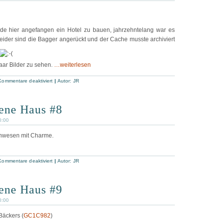
5
rde hier angefangen ein Hotel zu bauen, jahrzehntelang war es
ider sind die Bagger angerückt und der Cache musste archiviert
paar Bilder zu sehen.
…weiterlesen
für
Kommentare deaktiviert
|
Autor:
JR
Das
verlassene
Haus
#7
sene Haus #8
0:00
Anwesen mit Charme.
für
Kommentare deaktiviert
|
Autor:
JR
Das
verlassene
Haus
#8
sene Haus #9
0:00
Bäckers (
GC1C982
)