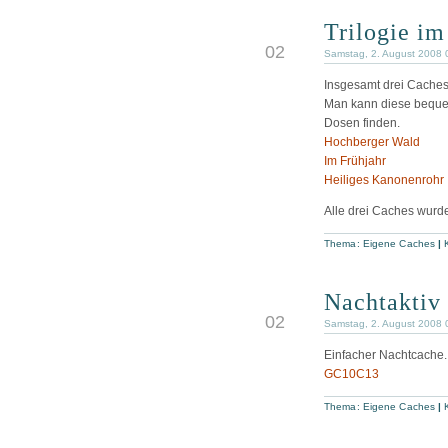
Trilogie i
AUG
02
Samstag, 2. August 2008 
Insgesamt drei Caches
Man kann diese bequem
Dosen finden.
Hochberger Wald
Im Frühjahr
Heiliges Kanonenrohr
Alle drei Caches wurden
Thema:
Eigene Caches
|
Nachtaktiv
AUG
02
Samstag, 2. August 2008 
Einfacher Nachtcache.
GC10C13
Thema:
Eigene Caches
|