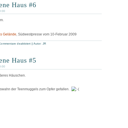
sene Haus #6
0:00
lm.
das Gelände
, Südwestpresse vom 10-Februar 2009
für
Kommentare deaktiviert
|
Autor:
JR
Das
verlassene
Haus
#6
sene Haus #5
0:00
ößeres Häuschen.
gswahn der Teenmuggels zum Opfer gefallen.