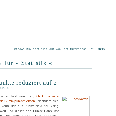
geocaching, oder die suche nach der tupperdose – by JR849
 für » Statistik «
unkte reduziert auf 2
2015 10:14
Jahren läuft nun die
„Schick mir eine
atis-Gummipunkte“-Aktion
. Nachdem sich
 vermutlich aus Punkte-Neid bei Sitting
hwert und dieser den Punkte-Hahn fast