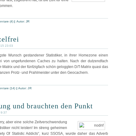
ur fast, zugedreht hat, ist die Zeit für eine
kommen.
ntare (4)
|
Autor:
JR
elfrei
015 23:03
igste Wunsch gestandener Statistiker, in ihrer Homezone einen
ei von ungefundenen Caches zu halten. Nach der dutzendfach
-Matrix und der fünfzigfach schön geloggten D/T-Matrix quasi das
 ganzen Protz- und Prahlmeister unter den Geocachern.
ntare (14)
|
Autor:
JR
jung und brauchten den Punkt
 9:37
rry, aber eine solche Zeitverschwendung
istiker nicht leisten! Im streng geheimen
ety Of Statistic Addicts“, kurz SSOSA, wurde daher das Adverb