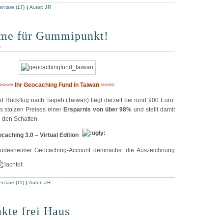
ntare (17)
|
Autor:
JR
me für Gummipunkt!
6
>>>>
Ihr Geocaching Fund in Taiwan
<<<<
d Rückflug nach Taipeh (Taiwan) liegt derzeit bei rund 900 Euro.
es stolzen Preises einer
Ersparnis von über 98%
und stellt damit
 den Schatten.
aching 3.0 – Virtual Edition
üdesheimer Geocaching-Account demnächst die Auszeichnung
ntare (11)
|
Autor:
JR
nkte frei Haus