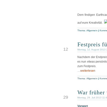
Dem findigen Earthcac
auf eure Kreativität.
Thema:
Allgemein
|
Komme
Festpreis f
AUG
12
Montag, 12. August 2013 
Nachdem der Endpreis
es nun etwas persönli
zum Festpreis.
…weiterlesen
Thema:
Allgemein
|
Komme
War früher 
JUL
29
Montag, 29. Juli 2013 11:
Vorwort