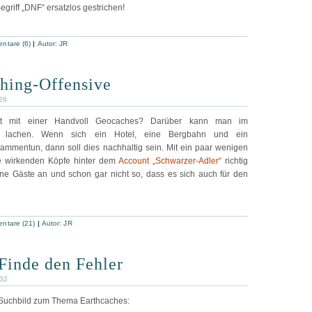
egriff „DNF“ ersatzlos gestrichen!
ntare (6)
|
Autor:
JR
hing-Offensive
:26
pt mit einer Handvoll Geocaches? Darüber kann man im
r lachen. Wenn sich ein Hotel, eine Bergbahn und ein
mmentun, dann soll dies nachhaltig sein. Mit ein paar wenigen
e wirkenden Köpfe hinter dem
Account „Schwarzer-Adler“
richtig
ine Gäste an und schon gar nicht so, dass es sich auch für den
ntare (21)
|
Autor:
JR
Finde den Fehler
:32
 Suchbild zum Thema Earthcaches: