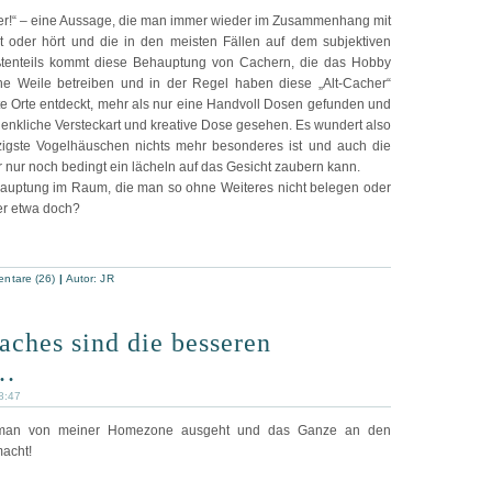
ser!“ – eine Aussage, die man immer wieder im Zusammenhang mit
st oder hört und die in den meisten Fällen auf dem subjektiven
ößtenteils kommt diese Behauptung von Cachern, die das Hobby
e Weile betreiben und in der Regel haben diese „Alt-Cacher“
e Orte entdeckt, mehr als nur eine Handvoll Dosen gefunden und
enkliche Versteckart und kreative Dose gesehen. Es wundert also
zigste Vogelhäuschen nichts mehr besonderes ist und auch die
 nur noch bedingt ein lächeln auf das Gesicht zaubern kann.
hauptung im Raum, die man so ohne Weiteres nicht belegen oder
r etwa doch?
ntare (26)
|
Autor:
JR
ches sind die besseren
s…
8:47
man von meiner Homezone ausgeht und das Ganze an den
macht!