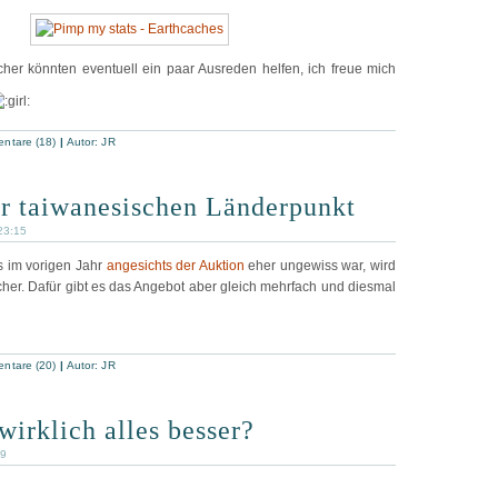
her könnten eventuell ein paar Ausreden helfen, ich freue mich
ntare (18)
|
Autor:
JR
ür taiwanesischen Länderpunkt
23:15
 im vorigen Jahr
angesichts der Auktion
eher ungewiss war, wird
cher. Dafür gibt es das Angebot aber gleich mehrfach und diesmal
ntare (20)
|
Autor:
JR
wirklich alles besser?
49