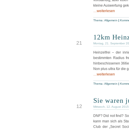
vollständig, aber eben n
kleine Auswertung ge
…weiterlesen
Thema:
Allgemein
|
Komme
12km Heinz
SEP
21
Montag, 21. September 2
Heinzelfrei – der inn
bestimmten Radius fr
hinbeschissenen 366er
Non plus ultra für die
…weiterlesen
Thema:
Allgemein
|
Komme
Sie waren 
AUG
12
Mittwoch, 12. August 2015
DNF? Did not find? So
kann man sich als Stat
Club der „Secret Soci