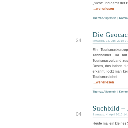
„Nicht“ und damit der B
…weiterlesen
Thema:
Allgemein
|
Komme
Die Geocac
JUN
24
Mittwoch, 24. Juni 2015 9
Ein Tourismuskonze
Tannheimer Tal nu
Tourismusverband zusa
Dosen, das haben di
erkannt, lockt man ke
Tourismus lohnt.
…weiterlesen
Thema:
Allgemein
|
Komme
Suchbild – 
APR
04
Samstag, 4. April 2015 14
Heute mal ein kleines