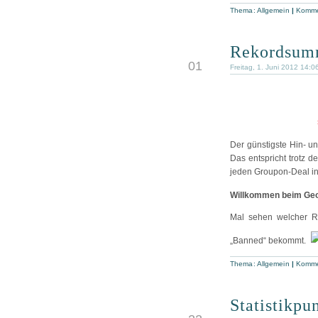
Thema:
Allgemein
|
Komme
Rekordsum
JUN
01
Freitag, 1. Juni 2012 14:0
Der günstigste Hin- un
Das entspricht trotz d
jeden Groupon-Deal in
Willkommen beim Geoc
Mal sehen welcher R
„Banned“ bekommt.
Thema:
Allgemein
|
Komme
Statistikpu
MAI