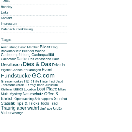
JR849
Bossley
Links
Kontakt
Impressum
Datenschutzerklärung
Tags
Bilder
Ausrüstung
Basic Member
Blog
Bookmarkliste
Brief der Woche
Cachequalität
Cacheempfehlung
Danke
Cachetour
Das verlassene Haus
Dies & Das
Desillusion
Drive-In
Event
Eigene Caches
Erklärungen
GC.com
Fundstücke
HDR
Greasemonkey
Hilfe
Hinterfragt
Jagd
Jahresrückblick
JR fragt nach
Jubiläum
Lost Place
Kurios
Klettern
Location
Mikro
Offen &
Naturschutz
Multi
Mystery
Ehrlich
Sinnfrei
Opencaching
Shit happens
Tips & Tricks
Statistik
Tradi
Tools
Traurig aber wahr!
Umfrage
UrbEx
Video
Wherigo