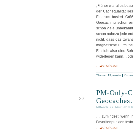
„Früher war alles bes
der Cachequalität lie
Eindruck basiert. Gr
Geocaching schon ein
schon viele unbekannt
schon nahezu jede erd
nicht, dass das zwan
magnetische Hutmutter
Es steht also eine Be
widerlegen kann… ode
…weiterlesen
Thema:
Allgemein
|
Komme
PM-Only-Ca
MRZ
27
Geocache
Mittwoch, 27. März 2013 1
… zumindest wenn 
Favoritenpunkten fest
…weiterlesen