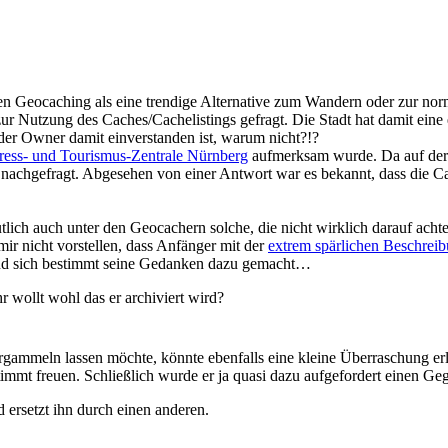
en Geocaching als eine trendige Alternative zum Wandern oder zur no
 Nutzung des Caches/Cachelistings gefragt. Die Stadt hat damit eine 
n der Owner damit einverstanden ist, warum nicht?!?
ess- und Tourismus-Zentrale Nürnberg
aufmerksam wurde. Da auf der 
 nachgefragt. Abgesehen von einer Antwort war es bekannt, dass die C
ich auch unter den Geocachern solche, die nicht wirklich darauf acht
mir nicht vorstellen, dass Anfänger mit der
extrem spärlichen Beschreib
 und sich bestimmt seine Gedanken dazu gemacht…
 wollt wohl das er archiviert wird?
gammeln lassen möchte, könnte ebenfalls eine kleine Überraschung erl
timmt freuen. Schließlich wurde er ja quasi dazu aufgefordert einen 
ersetzt ihn durch einen anderen.