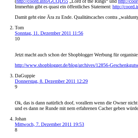
(
http://coord.info/GCQD55
„Lord of the Rings“ und
http://co
Immerhin gibt es quasi ein öffentliches Statement:
http://coor
Damit geht eine Ära zu Ende. Qualitätscaches contra „waldu
Tom
Sonntag, 11. Dezember 2011 11:56
10
Jetzt macht auch schon der Shopblogger Werbung für organisi
http://www.shopblogger.de/blog/archives/12856-Geschenkgutsc
DaGuppie
Donnerstag, 8. Dezember 2011 12:29
9
Ok, das is dann natürlich doof, vorallem wenn die Owner nich
und es dann ne Runde mit nem erfahrenen Cacher geben würde, 
Johan
Mittwoch, 7. Dezember 2011 19:53
8