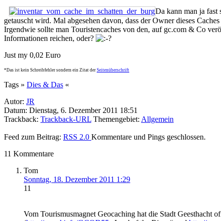
Da kann man ja fast 
getauscht wird. Mal abgesehen davon, dass der Owner dieses Caches 
Irgendwie sollte man Touristencaches von den, auf gc.com & Co verö
Informationen reichen, oder?
Just my 0,02 Euro
*Das ist kein Schreibfehler sondern ein Zitat der
Seitenüberschrift
Tags »
Dies & Das
«
Autor:
JR
Datum: Dienstag, 6. Dezember 2011 18:51
Trackback:
Trackback-URL
Themengebiet:
Allgemein
Feed zum Beitrag:
RSS 2.0
Kommentare und Pings geschlossen.
11 Kommentare
Tom
Sonntag, 18. Dezember 2011 1:29
11
Vom Tourismusmagnet Geocaching hat die Stadt Geesthacht off