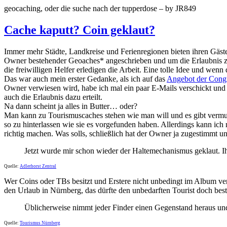
geocaching, oder die suche nach der tupperdose – by JR849
Cache kaputt? Coin geklaut?
Immer mehr Städte, Landkreise und Ferienregionen bieten ihren Gäst
Owner bestehender Geoaches* angeschrieben und um die Erlaubnis zur
die freiwilligen Helfer erledigen die Arbeit. Eine tolle Idee und wen
Das war auch mein erster Gedanke, als ich auf das
Angebot der Congr
Owner verwiesen wird, habe ich mal ein paar E-Mails verschickt und
auch die Erlaubnis dazu erteilt.
Na dann scheint ja alles in Butter… oder?
Man kann zu Tourismuscaches stehen wie man will und es gibt vermutl
so zu hinterlassen wie sie es vorgefunden haben. Allerdings kann ich 
richtig machen. Was solls, schließlich hat der Owner ja zugestimmt
Jetzt wurde mir schon wieder der Haltemechanismus geklaut. Ihr
Quelle:
Adlerhorst Zentral
Wer Coins oder TBs besitzt und Erstere nicht unbedingt im Album ver
den Urlaub in Nürnberg, das dürfte den unbedarften Tourist doch bes
Üblicherweise nimmt jeder Finder einen Gegenstand heraus und 
Quelle:
Tourismus Nürnberg