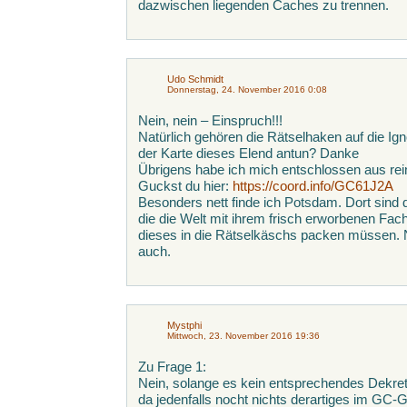
dazwischen liegenden Caches zu trennen.
Udo Schmidt
Donnerstag, 24. November 2016 0:08
Nein, nein – Einspruch!!!
Natürlich gehören die Rätselhaken auf die Igno
der Karte dieses Elend antun? Danke
Übrigens habe ich mich entschlossen aus rein
Guckst du hier:
https://coord.info/GC61J2A
Besonders nett finde ich Potsdam. Dort sind 
die die Welt mit ihrem frisch erworbenen F
dieses in die Rätselkäschs packen müssen. 
auch.
Mystphi
Mittwoch, 23. November 2016 19:36
Zu Frage 1:
Nein, solange es kein entsprechendes Dekret
da jedenfalls nocht nichts derartiges im GC-