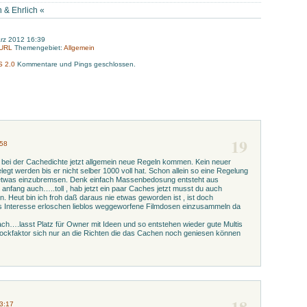
n & Ehrlich
«
ärz 2012 16:39
-URL
Themengebiet:
Allgemein
S 2.0
Kommentare und Pings geschlossen.
19
:58
bei der Cachedichte jetzt allgemein neue Regeln kommen. Kein neuer
gt werden bis er nicht selber 1000 voll hat. Schon allein so eine Regelung
etwas einzubremsen. Denk einfach Massenbedosung entsteht aus
 anfang auch…..toll , hab jetzt ein paar Caches jetzt musst du auch
. Heut bin ich froh daß daraus nie etwas geworden ist , ist doch
s Interesse erloschen lieblos weggeworfene Filmdosen einzusammeln da
fach….lasst Platz für Owner mit Ideen und so entstehen wieder gute Multis
 lockfaktor sich nur an die Richten die das Cachen noch geniesen können
18
13:17