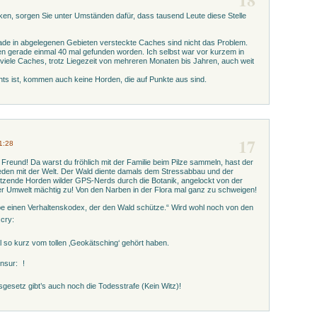
en, sorgen Sie unter Umständen dafür, dass tausend Leute diese Stelle
rade in abgelegenen Gebieten versteckte Caches sind nicht das Problem.
ren gerade einmal 40 mal gefunden worden. Ich selbst war vor kurzem in
viele Caches, trotz Liegezeit von mehreren Monaten bis Jahren, auch weit
hts ist, kommen auch keine Horden, die auf Punkte aus sind.
17
1:28
 Freund! Da warst du fröhlich mit der Familie beim Pilze sammeln, hast der
ieden mit der Welt. Der Wald diente damals dem Stressabbau und der
zende Horden wilder GPS-Nerds durch die Botanik, angelockt von der
 Umwelt mächtig zu! Von den Narben in der Flora mal ganz zu schweigen!
 einen Verhaltenskodex, der den Wald schütze.“ Wird wohl noch von den
 so kurz vom tollen ‚Geokätsching‘ gehört haben.
!
esetz gibt’s auch noch die Todesstrafe (Kein Witz)!