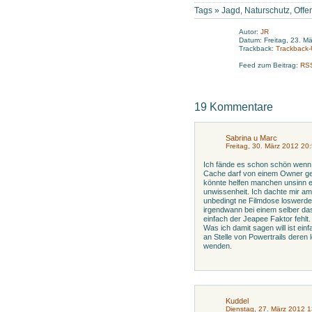
Tags »
Jagd
,
Naturschutz
,
Offe
Autor:
JR
Datum: Freitag, 23. M
Trackback:
Trackback
Feed zum Beitrag:
RS
19 Kommentare
Sabrina u Marc
Freitag, 30. März 2012 20
Ich fände es schon schön wenn 
Cache darf von einem Owner gele
könnte helfen manchen unsinn 
unwissenheit. Ich dachte mir am
unbedingt ne Filmdose loswerden
irgendwann bei einem selber da
einfach der Jeapee Faktor fehlt.
Was ich damit sagen will ist ein
an Stelle von Powertrails deren
wenden.
Kuddel
Dienstag, 27. März 2012 