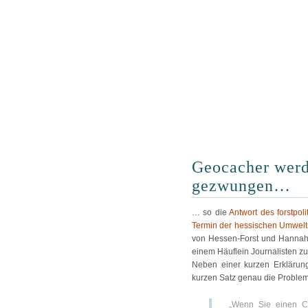
Geocacher werde
gezwungen…
… so die
Antwort des forstpol
Termin der hessischen Umweltm
von Hessen-Forst und Hannah
einem Häuflein Journalisten z
Neben einer kurzen Erklärun
kurzen Satz genau die Proble
„Wenn Sie einen Ca