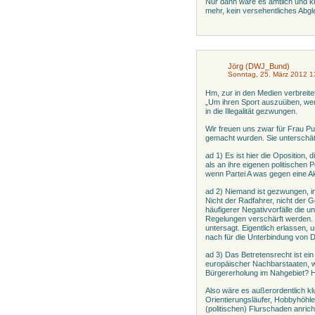
Nur dann wäre es amtlich und k
mehr, kein versehentliches Abgleit
Jörg (DWJ_Bund)
Sonntag, 25. März 2012 1
Hm, zur in den Medien verbreit
„Um ihren Sport auszuüben, we
in die Illegalität gezwungen.
Wir freuen uns zwar für Frau Pu
gemacht wurden. Sie unterschät
ad 1) Es ist hier die Oposition,
als an ihre eigenen politischen P
wenn Partei A was gegen eine Akti
ad 2) Niemand ist gezwungen, in 
Nicht der Radfahrer, nicht der
häufigerer Negativvorfälle die 
Regelungen verschärft werden.
untersagt. Eigentlich erlassen,
nach für die Unterbindung von 
ad 3) Das Betretensrecht ist e
europäischer Nachbarstaaten, w
Bürgererholung im Nahgebiet? Ha
Also wäre es außerordentlich k
Orientierungsläufer, Hobbyhöhle
(politischen) Flurschaden anri