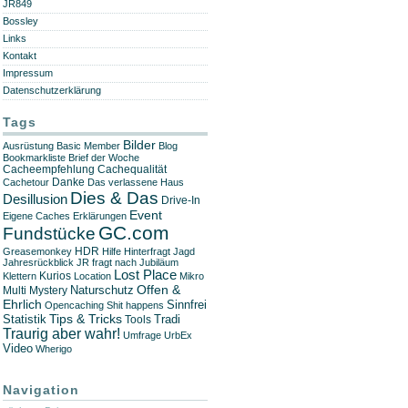
JR849
Bossley
Links
Kontakt
Impressum
Datenschutzerklärung
Tags
Bilder
Ausrüstung
Basic Member
Blog
Bookmarkliste
Brief der Woche
Cachequalität
Cacheempfehlung
Danke
Cachetour
Das verlassene Haus
Dies & Das
Desillusion
Drive-In
Event
Eigene Caches
Erklärungen
GC.com
Fundstücke
HDR
Greasemonkey
Hilfe
Hinterfragt
Jagd
Jahresrückblick
JR fragt nach
Jubiläum
Lost Place
Kurios
Klettern
Location
Mikro
Offen &
Naturschutz
Multi
Mystery
Ehrlich
Sinnfrei
Opencaching
Shit happens
Tips & Tricks
Statistik
Tradi
Tools
Traurig aber wahr!
Umfrage
UrbEx
Video
Wherigo
Navigation