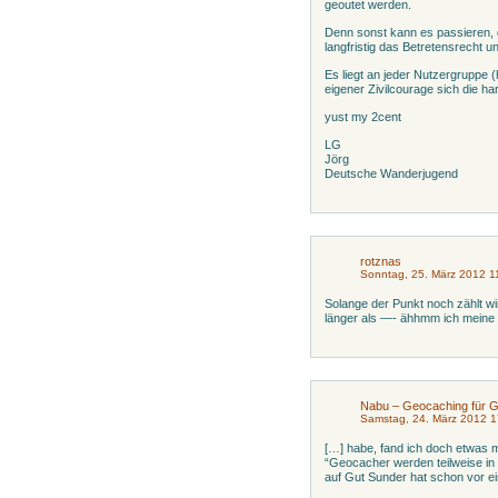
geoutet werden.
Denn sonst kann es passieren, 
langfristig das Betretensrecht u
Es liegt an jeder Nutzergruppe
eigener Zivilcourage sich die h
yust my 2cent
LG
Jörg
Deutsche Wanderjugend
rotznas
Sonntag, 25. März 2012 1
Solange der Punkt noch zählt wir
länger als —- ähhmm ich meine 
Nabu – Geocaching für G
Samstag, 24. März 2012 1
[…] habe, fand ich doch etwas m
“Geocacher werden teilweise in 
auf Gut Sunder hat schon vor e