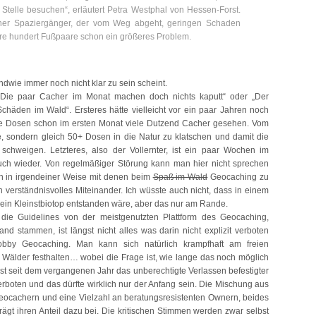
Stelle besuchen“, erläutert Petra Westphal von Hessen-Forst.
ner Spaziergänger, der vom Weg abgeht, geringen Schaden
ere hundert Fußpaare schon ein größeres Problem.
dwie immer noch nicht klar zu sein scheint.
ie paar Cacher im Monat machen doch nichts kaputt“ oder „Der
 Schäden im Wald“. Ersteres hätte vielleicht vor ein paar Jahren noch
 Dosen schon im ersten Monat viele Dutzend Cacher gesehen. Vom
e, sondern gleich 50+ Dosen in die Natur zu klatschen und damit die
chweigen. Letzteres, also der Vollernter, ist ein paar Wochen im
ch wieder. Von regelmäßiger Störung kann man hier nicht sprechen
 in irgendeiner Weise mit denen beim
Spaß im Wald
Geocaching zu
in verständnisvolles Miteinander. Ich wüsste auch nicht, dass in einem
in Kleinstbiotop entstanden wäre, aber das nur am Rande.
ie Guidelines von der meistgenutzten Plattform des Geocaching,
d stammen, ist längst nicht alles was darin nicht explizit verboten
obby Geocaching. Man kann sich natürlich krampfhaft am freien
 Wälder festhalten… wobei die Frage ist, wie lange das noch möglich
ist seit dem vergangenen Jahr das unberechtigte Verlassen befestigter
rboten und das dürfte wirklich nur der Anfang sein. Die Mischung aus
eocachern und eine Vielzahl an beratungsresistenten Ownern, beides
rägt ihren Anteil dazu bei. Die kritischen Stimmen werden zwar selbst