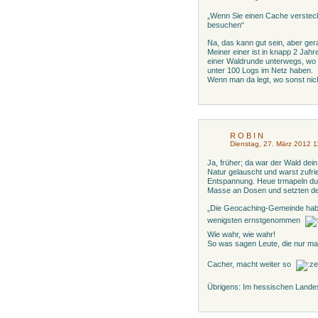
„Wenn Sie einen Cache versteck
besuchen“
Na, das kann gut sein, aber ge
Meiner einer ist in knapp 2 Jah
einer Waldrunde unterwegs, wo 
unter 100 Logs im Netz haben.
Wenn man da legt, wo sonst nic
R O B I N
Dienstag, 27. März 2012 1
Ja, früher; da war der Wald dein
Natur gelauscht und warst zufr
Entspannung. Heue trmapeln dut
Masse an Dosen und setzten der
„Die Geocaching-Gemeinde habe
wenigsten ernstgenommen
Wie wahr, wie wahr!
So was sagen Leute, die nur mal
Cacher, macht weiter so
Übrigens: Im hessischen Landesg