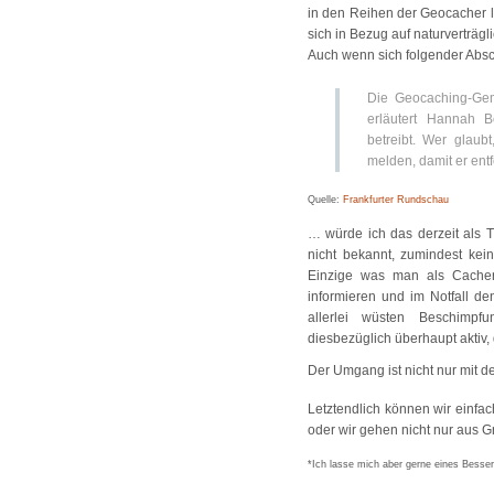
in den Reihen der Geocacher l
sich in Bezug auf naturverträgl
Auch wenn sich folgender Absch
Die Geocaching-Gem
erläutert Hannah 
betreibt. Wer glaub
melden, damit er entf
Quelle:
Frankfurter Rundschau
… würde ich das derzeit als
nicht bekannt, zumindest ke
Einzige was man als Cache
informieren und im Notfall de
allerlei wüsten Beschimp
diesbezüglich überhaupt aktiv,
Der Umgang ist nicht nur mit d
Letztendlich können wir einfa
oder wir gehen nicht nur aus 
*Ich lasse mich aber gerne eines Besser