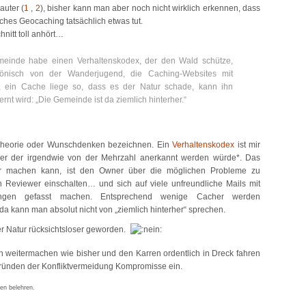
auter (
1
,
2
), bisher kann man aber noch nicht wirklich erkennen, dass
iches Geocaching tatsächlich etwas tut.
nitt toll anhört…
einde habe einen Verhaltenskodex, der den Wald schütze,
Bönisch von der Wanderjugend, die Caching-Websites mit
t, ein Cache liege so, dass es der Natur schade, kann ihn
ernt wird: „Die Gemeinde ist da ziemlich hinterher.“
 Theorie oder Wunschdenken bezeichnen. Ein
Verhaltenskodex
ist mir
iner der irgendwie von der Mehrzahl anerkannt werden würde*. Das
r machen kann, ist den Owner über die möglichen Probleme zu
n Reviewer einschalten… und sich auf viele unfreundliche Mails mit
fungen gefasst machen. Entsprechend wenige Cacher werden
 da kann man absolut nicht von „ziemlich hinterher“ sprechen.
er Natur rücksichtsloser geworden.
ch weitermachen wie bisher und den Karren ordentlich in Dreck fahren
Gründen der Konfliktvermeidung Kompromisse ein.
en belehren.