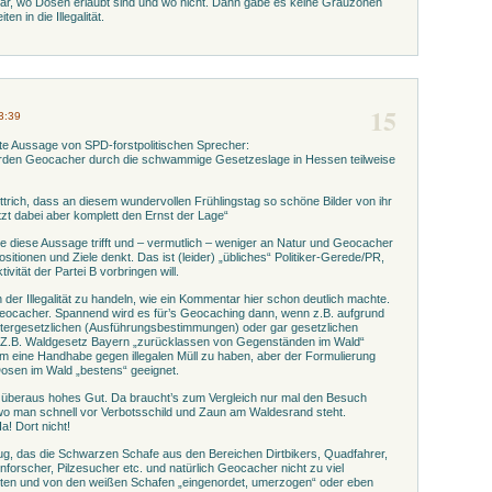
lar, wo Dosen erlaubt sind und wo nicht. Dann gäbe es keine Grauzonen
en in die Illegalität.
15
3:39
ete Aussage von SPD-forstpolitischen Sprecher:
rden Geocacher durch die schwammige Gesetzeslage in Hessen teilweise
ttrich, dass an diesem wundervollen Frühlingstag so schöne Bilder von ihr
zt dabei aber komplett den Ernst der Lage“
 die diese Aussage trifft und – vermutlich – weniger an Natur und Geocacher
ositionen und Ziele denkt. Das ist (leider) „übliches“ Politiker-Gerede/PR,
vität der Partei B vorbringen will.
der Illegalität zu handeln, wie ein Kommentar hier schon deutlich machte.
 Geocacher. Spannend wird es für’s Geocaching dann, wenn z.B. aufgrund
untergesetzlichen (Ausführungsbestimmungen) oder gar gesetzlichen
 Z.B. Waldgesetz Bayern „zurücklassen von Gegenständen im Wald“
 um eine Handhabe gegen illegalen Müll zu haben, aber der Formulierung
Dosen im Wald „bestens“ geeignet.
in überaus hohes Gut. Da braucht’s zum Vergleich nur mal den Besuch
o man schnell vor Verbotsschild und Zaun am Waldesrand steht.
! Dort nicht!
lug, das die Schwarzen Schafe aus den Bereichen Dirtbikers, Quadfahrer,
nforscher, Pilzesucher etc. und natürlich Geocacher nicht zu viel
chten und von den weißen Schafen „eingenordet, umerzogen“ oder eben