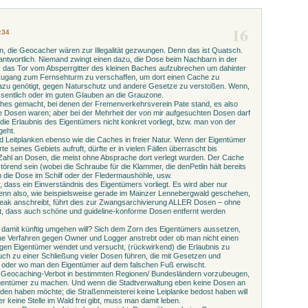
16
:34
n, die Geocacher wären zur Illegalität gezwungen. Denn das ist Quatsch.
erantwortlich. Niemand zwingt einen dazu, die Dose beim Nachbarn in der
 das Tor vom Absperrgitter des kleinen Baches aufzubrechen um dahinter
Zugang zum Fernsehturm zu verschaffen, um dort einen Cache zu
dazu genötigt, gegen Naturschutz und andere Gesetze zu verstoßen. Wenn,
ssentlich oder im guten Glauben an die Grauzone.
hes gemacht, bei denen der Fremenverkehrsverein Pate stand, es also
gte Dosen waren; aber bei der Mehrheit der von mir aufgesuchten Dosen darf
ie Erlaubnis des Eigentümers nicht konkret vorliegt, bzw. man von der
geht.
und Leitplanken ebenso wie die Caches in freier Natur. Wenn der Eigentümer
rte seines Gebiets aufruft, dürfte er in vielen Fällen überrascht bis
 Zahl an Dosen, die meist ohne Absprache dort verlegt wurden. Der Cache
törend sein (wobei die Schraube für die Klammer, die denPetlin hält bereits
 die Dose im Schilf oder der Fledermaushöhle, usw.
, dass ein Einverständnis des Eigentümers vorliegt. Es wird aber nur
 Wenn also, wie beispielsweise gerade im Mainzer Lennebergwald geschehen,
eak anschreibt, führt dies zur Zwangsarchivierung ALLER Dosen – ohne
t, dass auch schöne und guideline-konforme Dosen entfernt werden
n damit künftig umgehen will? Sich dem Zorn des Eigentümers aussetzen,
che Verfahren gegen Owner und Logger anstrebt oder ob man nicht einen
iligen Eigentümer wendet und versucht, (rückwirkend) die Erlaubnis zu
auch zu einer Schließung vieler Dosen führen, die mit Gesetzen und
n oder wo man den Eigentümer auf dem falschen Fuß erwischt.
n Geocaching-Verbot in bestimmten Regionen/ Bundesländern vorzubeugen,
 Eigentümer zu machen. Und wenn die Stadtverwaltung eben keine Dosen an
den haben möchte; die Straßenmeisterei keine Leiplanke bedost haben will
r keine Stelle im Wald frei gibt, muss man damit leben.