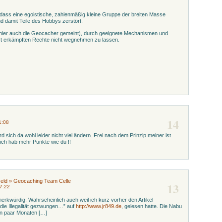
dass eine egoistische, zahlenmäßig kleine Gruppe der breiten Masse
nd damit Teile des Hobbys zerstört.
 (hier auch die Geocacher gemeint), durch geeignete Mechanismen und
art erkämpften Rechte nicht wegnehmen zu lassen.
14
1:08
d sich da wohl leider nicht viel ändern. Frei nach dem Prinzip meiner ist
ich hab mehr Punkte wie du !!
eld » Geocaching Team Celle
13
7:22
erkwürdig. Wahrscheinlich auch weil ich kurz vorher den Artikel
die Illegalität gezwungen…” auf
http://www.jr849.de
, gelesen hatte. Die Nabu
in paar Monaten […]