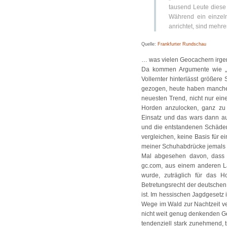
tausend Leute diese 
Während ein einzel
anrichtet, sind mehr
Quelle:
Frankfurter Rundschau
… was vielen Geocachern irgen
Da kommen Argumente wie „D
Vollernter hinterlässt größere
gezogen, heute haben manche
neuesten Trend, nicht nur ein
Horden anzulocken, ganz zu s
Einsatz und das wars dann au
und die entstandenen Schäden
vergleichen, keine Basis für e
meiner Schuhabdrücke jemals e
Mal abgesehen davon, dass d
gc.com, aus einem anderen Lan
wurde, zuträglich für das H
Betretungsrecht der deutschen
ist. Im hessischen Jagdgesetz 
Wege im Wald zur Nachtzeit ve
nicht weit genug denkenden G
tendenziell stark zunehmend, t