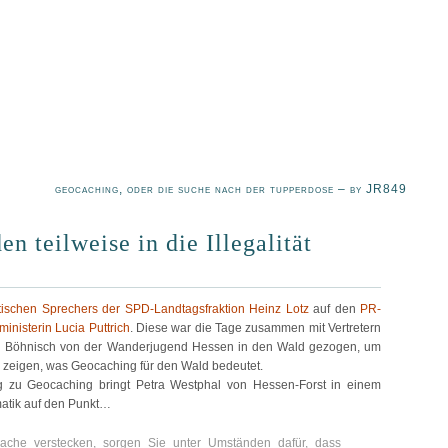
geocaching, oder die suche nach der tupperdose – by JR849
n teilweise in die Illegalität
itischen Sprechers der SPD-Landtagsfraktion Heinz Lotz
auf den
PR-
inisterin Lucia Puttrich
. Diese war die Tage zusammen mit Vertretern
 Böhnisch von der Wanderjugend Hessen in den Wald gezogen, um
u zeigen, was Geocaching für den Wald bedeutet.
g zu Geocaching bringt Petra Westphal von Hessen-Forst in einem
matik auf den Punkt…
che verstecken, sorgen Sie unter Umständen dafür, dass