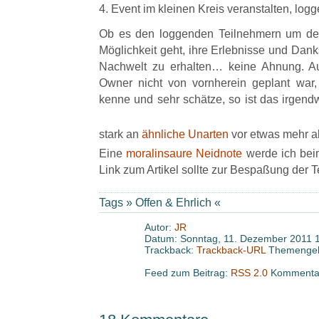
4. Event im kleinen Kreis veranstalten, log
Ob es den loggenden Teilnehmern um den
Möglichkeit geht, ihre Erlebnisse und Dan
Nachwelt zu erhalten… keine Ahnung. A
Owner nicht von vornherein geplant war,
kenne und sehr schätze, so ist das irgendwi
stark an
ähnliche Unarten
vor etwas mehr a
Eine
moralinsaure Neidnote
werde ich beim 
Link zum Artikel sollte zur Bespaßung der T
Tags »
Offen & Ehrlich
«
Autor:
JR
Datum: Sonntag, 11. Dezember 2011 
Trackback:
Trackback-URL
Themengeb
Feed zum Beitrag:
RSS 2.0
Kommentar