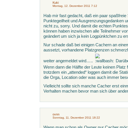
Kuki
Montag, 12. Dezember 2011 7:12
Hab mir fast gedacht, daß ein paar spaßfreie 
Punktegeilheit und Ausgrenzungsgedanken unt
nicht zu, sorry. Und damit die echten Punkte
können haben inzwischen alle Teilnehmer von 
geändert um sich ja kein Logpünktchen zu er
Nur schade daß bei einigen Cachern an einem
aussetzt, vorhandene Platzgrenzen schmerzfre
weiter angemeldet wird…..
Darübe
Wenn dann die Hälfte der Leute keinen Platz
trotzdem ein „attended“ loggen damit die Stati
die Orga, Location oder was auch immer be
Vielleicht sollte sich manche Cacher erst e
Verhalten machen bevor man sich über and
ovnn
Sonntag, 11. Dezember 2011 18:22
Wenn man schon als Owner nur Cacher möch