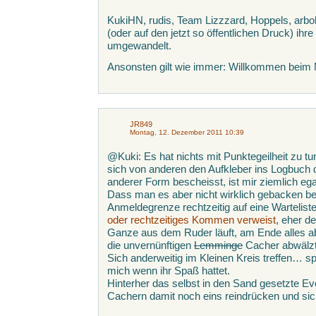
KukiHN, rudis, Team Lizzzard, Hoppels, arbo
(oder auf den jetzt so öffentlichen Druck) ihr
umgewandelt.
Ansonsten gilt wie immer: Willkommen beim
JR849
Montag, 12. Dezember 2011 10:39
@Kuki: Es hat nichts mit Punktegeilheit zu t
sich von anderen den Aufkleber ins Logbuch d
anderer Form bescheisst, ist mir ziemlich ega
Dass man es aber nicht wirklich gebacken be
Anmeldegrenze rechtzeitig auf eine Wartelist
oder rechtzeitiges Kommen verweist
, eher d
Ganze aus dem Ruder läuft, am Ende alles ab
die unvernünftigen
Lemminge
Cacher abwälzt,
Sich anderweitig im Kleinen Kreis treffen… sp
mich wenn ihr Spaß hattet.
Hinterher das selbst in den Sand gesetzte 
Cachern damit noch eins reindrücken und sic