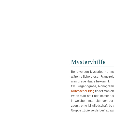
Mysteryhilfe
Bei diversen Mysteries hat 
wären etliche dieser Fragezei
man graue Haare bekommt.
Ob Steganografie, Nonogramm
Ruhrcacher Blog
findet man ein
Wenn man am Ende immer noch 
in welchem man sich von der 
zuerst eine Mitgliedschaft b
Gruppe „Spielverderber“ auswä