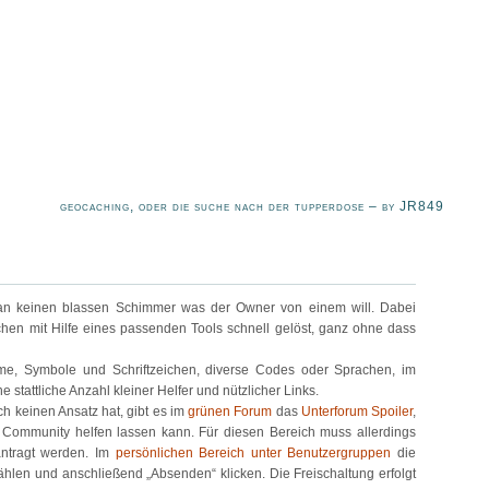
geocaching, oder die suche nach der tupperdose – by JR849
man keinen blassen Schimmer was der Owner von einem will. Dabei
chen mit Hilfe eines passenden Tools schnell gelöst, ganz ohne dass
e, Symbole und Schriftzeichen, diverse Codes oder Sprachen, im
e stattliche Anzahl kleiner Helfer und nützlicher Links.
keinen Ansatz hat, gibt es im
grünen Forum
das
Unterforum Spoiler
,
Community helfen lassen kann. Für diesen Bereich muss allerdings
eantragt werden. Im
persönlichen Bereich unter Benutzergruppen
die
hlen und anschließend „Absenden“ klicken. Die Freischaltung erfolgt