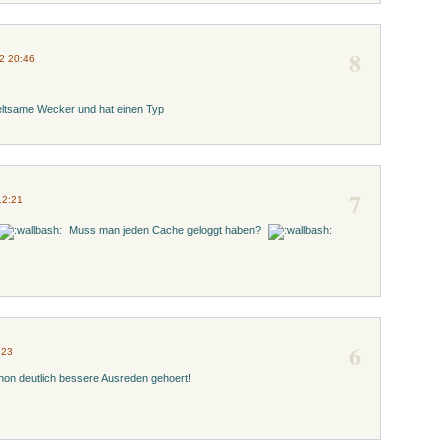
8
12 20:46
ltsame Wecker und hat einen Typ
7
12:21
Muss man jeden Cache geloggt haben?
6
:23
on deutlich bessere Ausreden gehoert!