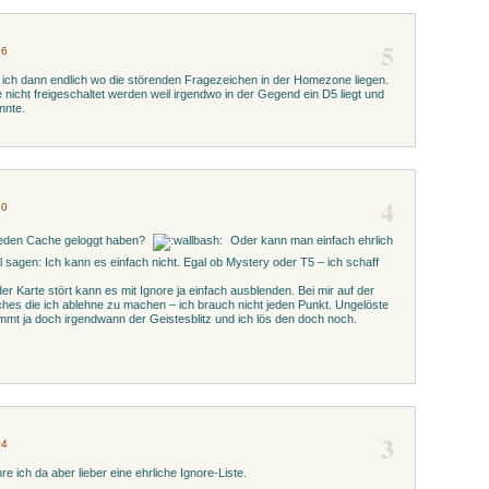
5
16
 ich dann endlich wo die störenden Fragezeichen in der Homezone liegen.
 nicht freigeschaltet werden weil irgendwo in der Gegend ein D5 liegt und
nnte.
4
20
jeden Cache geloggt haben?
Oder kann man einfach ehrlich
l sagen: Ich kann es einfach nicht. Egal ob Mystery oder T5 – ich schaff
 Karte stört kann es mit Ignore ja einfach ausblenden. Bei mir auf der
ches die ich ablehne zu machen – ich brauch nicht jeden Punkt. Ungelöste
ommt ja doch irgendwann der Geistesblitz und ich lös den doch noch.
3
04
e ich da aber lieber eine ehrliche Ignore-Liste.