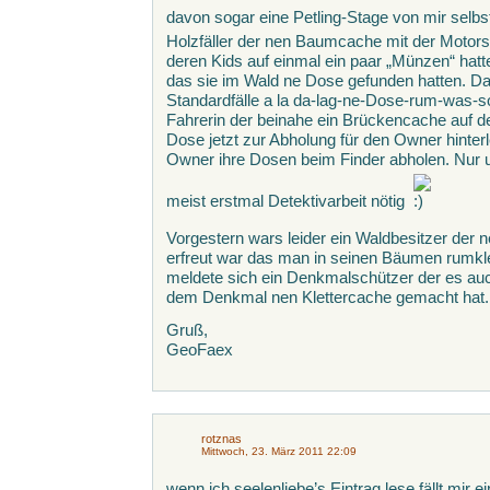
davon sogar eine Petling-Stage von mir selb
Holzfäller der nen Baumcache mit der Motors
deren Kids auf einmal ein paar „Münzen“ hatt
das sie im Wald ne Dose gefunden hatten. D
Standardfälle a la da-lag-ne-Dose-rum-was-
Fahrerin der beinahe ein Brückencache auf de
Dose jetzt zur Abholung für den Owner hinterl
Owner ihre Dosen beim Finder abholen. Nur um
meist erstmal Detektivarbeit nötig
Vorgestern wars leider ein Waldbesitzer der 
erfreut war das man in seinen Bäumen rumkle
meldete sich ein Denkmalschützer der es auc
dem Denkmal nen Klettercache gemacht hat.
Gruß,
GeoFaex
rotznas
Mittwoch, 23. März 2011 22:09
wenn ich seelenliebe’s Eintrag lese fällt mir 