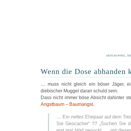
geocaching, o
Wenn die Dose abhanden
… muss nicht gleich ein böser Jäger, e
diebischer Muggel daran schuld sein.
Dass nicht immer böse Absicht dahinter st
Angstbaum – Baumangst
.
… Ein nettes Ehepaar auf dem Trecke
Sie Geocacher“ ?? „Suchen Sie d
erst mal blöd geguckt …. mit diese