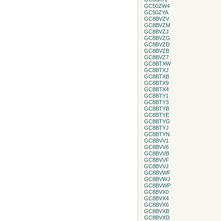
GC50ZW4
GC50ZYA
GC8BVZV
GC8BVZM
GC8BVZJ
GC8BVZG
GC8BVZD
GC8BVZB
GC8BVZ7
GC8BTXW
GC8BTXJ
GC8BTXB
GC8BTX9
GC8BTX4
GC8BTY1
GC8BTY3
GC8BTYB
GC8BTYE
GC8BTYG
GC8BTYJ
GC8BTYN
GC8BVV1
GC8BVV6
GC8BVVB
GC8BVVF
GC8BVVJ
GC8BVWF
GC8BVWJ
GC8BVWP
GC8BVX0
GC8BVX4
GC8BVX6
GC8BVXB
GC8BVXD