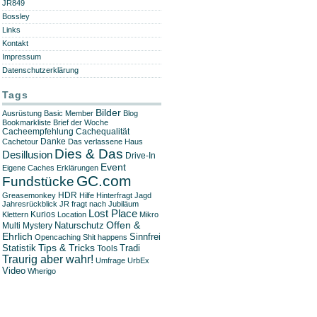
JR849
Bossley
Links
Kontakt
Impressum
Datenschutzerklärung
Tags
Bilder
Ausrüstung
Basic Member
Blog
Bookmarkliste
Brief der Woche
Cachequalität
Cacheempfehlung
Danke
Cachetour
Das verlassene Haus
Dies & Das
Desillusion
Drive-In
Event
Eigene Caches
Erklärungen
GC.com
Fundstücke
HDR
Greasemonkey
Hilfe
Hinterfragt
Jagd
Jahresrückblick
JR fragt nach
Jubiläum
Lost Place
Kurios
Klettern
Location
Mikro
Offen &
Naturschutz
Multi
Mystery
Ehrlich
Sinnfrei
Opencaching
Shit happens
Tips & Tricks
Statistik
Tradi
Tools
Traurig aber wahr!
Umfrage
UrbEx
Video
Wherigo