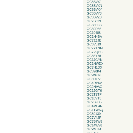
GC8BVXJ
GC8BVXN
GC8BVXY
GC8BVY3
GC8BVZ3
GC7B829
GC88H6B
GC39D36
GC19488
GC1H4BA
GC7JZJE
GC6V319
GC7YTNM
GC7VQBC
GC85Y78
GC1JGYN
GC1NWDX
GC7H1DX
GC890K4
GCW43N
GC8907Z
GC4RP6V
GC2NVAG
GC1JGT6
GC2T2TP
GC18VT5
GC7B9D5
GC4MF4N
GC1TWAQ
GC89130
GC7V42P
GC7B7W5
GC14WV8
GCVNTM