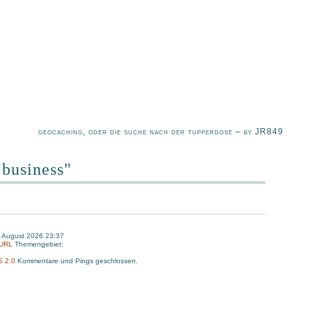
geocaching, oder die suche nach der tupperdose – by JR849
"business"
. August 2026 23:37
-URL
Themengebiet:
S 2.0
Kommentare und Pings geschlossen.