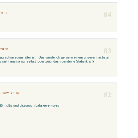
84
 11:56
83
 20:34
ag schon etwas älter ist). Das würde ich gerne in einem unserer nächsten
sieht man ja nur selbst, oder zeigt das irgendeine Statistik an?
82
r 2021 23:16
t5 multis und dazunoch Labs-aventures