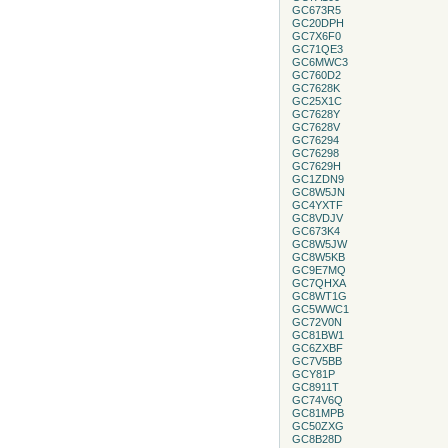
GC673R5
GC20DPH
GC7X6F0
GC71QE3
GC6MWC3
GC760D2
GC7628K
GC25X1C
GC7628Y
GC7628V
GC76294
GC76298
GC7629H
GC1ZDN9
GC8W5JN
GC4YXTF
GC8VDJV
GC673K4
GC8W5JW
GC8W5KB
GC9E7MQ
GC7QHXA
GC8WT1G
GC5WWC1
GC72V0N
GC81BW1
GC6ZXBF
GC7V5BB
GCY81P
GC8911T
GC74V6Q
GC81MPB
GC50ZXG
GC8B28D