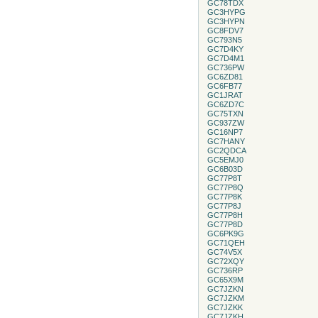
GC78TDX
GC3HYPG
GC3HYPN
GC8FDV7
GC793N5
GC7D4KY
GC7D4M1
GC736PW
GC6ZD81
GC6FB77
GC1JRAT
GC6ZD7C
GC75TXN
GC937ZW
GC16NP7
GC7HANY
GC2QDCA
GC5EMJ0
GC6B03D
GC77P8T
GC77P8Q
GC77P8K
GC77P8J
GC77P8H
GC77P8D
GC6PK9G
GC71QEH
GC74V5X
GC72XQY
GC736RP
GC65X9M
GC7JZKN
GC7JZKM
GC7JZKK
GC7JZKH