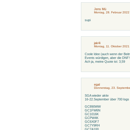
Jens Mü
Montag, 28. Februar 2022
supi
jak4i
Montag, 11. Oktober 2021
Coole Idee (auch wenn der Beitr
Events würdigen, aber die DNF’s 
Ach ja, meine Quote ist: 3,59
egal
Donnerstag, 23. Septembe
SGA wieder aktiv
16-22.September über 700 logs 
GC890WW
GC1FW6N
GC1016K
GCPW4K
GC6X0F7
GC7Y9RH
GC7A100