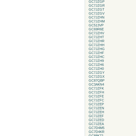
GC7JZGP
GC7JZGR
GC7JZGT
GC7JZGV
GC7JZHN
GC7JZHM
GC513VP
GC69R6E
GC7JZHV
GC7JZHT
GC7JZHR
GC7JZHH
GC7JZHG
GC7JZHF
GC7JZHC
GC7JZH9
GC7JZH6
GC7JZH0
GC7JZGY
GC7JZGX
GC87QBP
GC3AKN4
GC7JZFK
GC7JZFH
GC7JZFE
GC7JZFC
GC7JZEP
GC7JZEN
GC7JZEH
GC7JZEF
GC7JZED
GC7JZEA
GC7D4M5
GC7D4KR
GC88K72