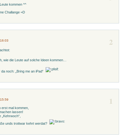
 Leute kommen ^^
ine Challange =D
2
 16:03
ch, wie die Leute auf solche Ideen kommen…
r da noch: „Bring me an iPad“
1
 15:59
n erst mal kommen,
 machen lassen!
e „Kehrwoch“,
raße unds trottwar kehrt werdat?