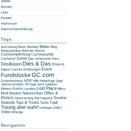
JR849
Bossley
Links
Kontakt
Impressum
Datenschutzerklärung
Tags
Bilder
Ausrüstung
Basic Member
Blog
Bookmarkliste
Brief der Woche
Cachequalität
Cacheempfehlung
Danke
Cachetour
Das verlassene Haus
Dies & Das
Desillusion
Drive-In
Event
Eigene Caches
Erklärungen
GC.com
Fundstücke
HDR
Greasemonkey
Hilfe
Hinterfragt
Jagd
Jahresrückblick
JR fragt nach
Jubiläum
Lost Place
Kurios
Klettern
Location
Mikro
Offen &
Naturschutz
Multi
Mystery
Ehrlich
Sinnfrei
Opencaching
Shit happens
Tips & Tricks
Statistik
Tradi
Tools
Traurig aber wahr!
Umfrage
UrbEx
Video
Wherigo
Navigation