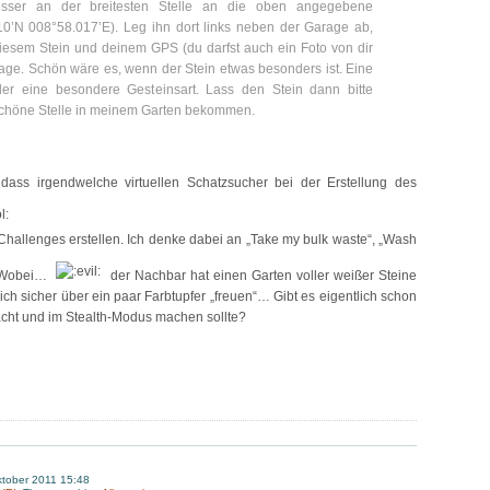
ser an der breitesten Stelle an die oben angegebene
10’N 008°58.017’E). Leg ihn dort links neben der Garage ab,
iesem Stein und deinem GPS (du darfst auch ein Foto von dir
age. Schön wäre es, wenn der Stein etwas besonders ist. Eine
er eine besondere Gesteinsart. Lass den Stein dann bitte
 schöne Stelle in meinem Garten bekommen.
ass irgendwelche virtuellen Schatzsucher bei der Erstellung des
h Challenges erstellen. Ich denke dabei an „Take my bulk waste“, „Wash
. Wobei…
der Nachbar hat einen Garten voller weißer Steine
h sicher über ein paar Farbtupfer „freuen“… Gibt es eigentlich schon
cht und im Stealth-Modus machen sollte?
ktober 2011 15:48