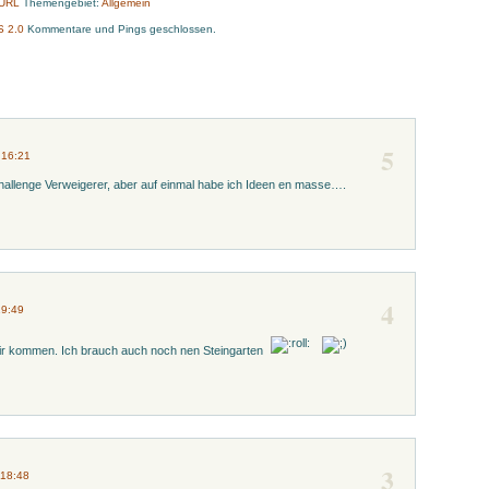
-URL
Themengebiet:
Allgemein
S 2.0
Kommentare und Pings geschlossen.
5
 16:21
hallenge Verweigerer, aber auf einmal habe ich Ideen en masse….
4
19:49
mir kommen. Ich brauch auch noch nen Steingarten
3
 18:48