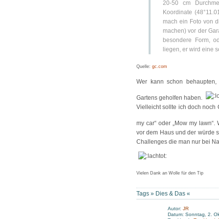
20-50 cm Durchmes
Koordinate (48°11.0
mach ein Foto von d
machen) vor der Gar
besondere Form, od
liegen, er wird eine
Quelle:
gc.com
Wer kann schon behaupten, d
Gartens geholfen haben.
Vielleicht sollte ich doch noc
my car“ oder „Mow my lawn“
vor dem Haus und der würde sic
Challenges die man nur bei Na
Vielen Dank an Wolle für den Tip
Tags »
Dies & Das
«
Autor:
JR
Datum: Sonntag, 2. O