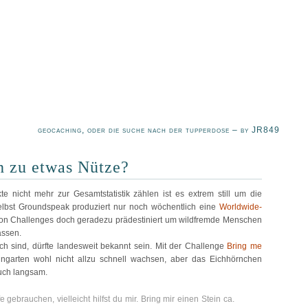
geocaching, oder die suche nach der tupperdose – by JR849
h zu etwas Nütze?
 nicht mehr zur Gesamtstatistik zählen ist es extrem still um die
elbst Groundspeak produziert nur noch wöchentlich eine
Worldwide-
tion Challenges doch geradezu prädestiniert um wildfremde Menschen
assen.
h sind, dürfte landesweit bekannt sein. Mit der Challenge
Bring me
ingarten wohl nicht allzu schnell wachsen, aber das Eichhörnchen
auch langsam.
e gebrauchen, vielleicht hilfst du mir. Bring mir einen Stein ca.