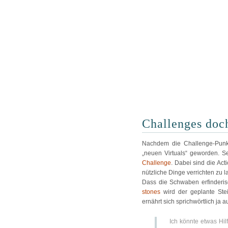
Challenges doc
Nachdem die Challenge-Punkte
„neuen Virtuals“ geworden. S
Challenge
. Dabei sind die Ac
nützliche Dinge verrichten zu l
Dass die Schwaben erfinderisc
stones
wird der geplante Ste
ernährt sich sprichwörtlich ja 
Ich könnte etwas Hilf