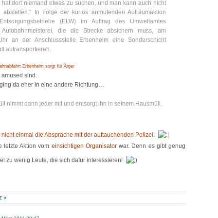
 hat dort niemand etwas zu suchen, und man kann auch nicht
 abstellen.“ In Folge der kurios anmutenden Aufräumaktion
ntsorgungsbetriebe (ELW) im Auftrag des Umweltamtes
Autobahnmeisterei, die die Strecke absichern muss, am
hr an der Anschlussstelle Erbenheim eine Sonderschicht
l abtransportieren.
ahnabfahrt Erbenheim sorgt für Ärger
r amused sind.
 ging da eher in eine andere Richtung…
 nimmt dann jeder mit und entsorgt ihn in seinem Hausmüll.
r
nicht einmal die Absprache mit der auftauchenden Polizei
.
 letzte Aktion vom
einsichtigen Organisator
war. Denn es gibt genug
l zu wenig Leute, die sich dafür interessieren!
z
«