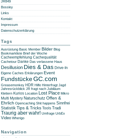
JR849
Bossley
Links
Kontakt
Impressum
Datenschutzerklärung
Tags
Bilder
Ausrüstung
Basic Member
Blog
Bookmarkliste
Brief der Woche
Cachequalität
Cacheempfehlung
Danke
Cachetour
Das verlassene Haus
Dies & Das
Desillusion
Drive-In
Event
Eigene Caches
Erklärungen
GC.com
Fundstücke
HDR
Greasemonkey
Hilfe
Hinterfragt
Jagd
Jahresrückblick
JR fragt nach
Jubiläum
Lost Place
Kurios
Klettern
Location
Mikro
Offen &
Naturschutz
Multi
Mystery
Ehrlich
Sinnfrei
Opencaching
Shit happens
Tips & Tricks
Statistik
Tradi
Tools
Traurig aber wahr!
Umfrage
UrbEx
Video
Wherigo
Navigation