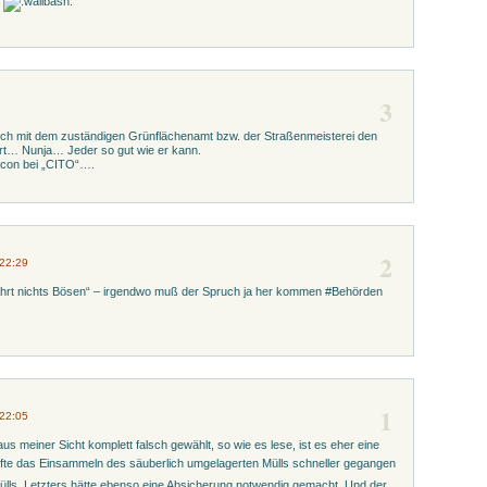
3
noch mit dem zuständigen Grünflächenamt bzw. der Straßenmeisterei den
rt… Nunja… Jeder so gut wie er kann.
Icon bei „CITO“….
2
 22:29
fährt nichts Bösen“ – irgendwo muß der Spruch ja her kommen #Behörden
1
 22:05
aus meiner Sicht komplett falsch gewählt, so wie es lese, ist es eher eine
fte das Einsammeln des säuberlich umgelagerten Mülls schneller gegangen
ülls. Letzters hätte ebenso eine Absicherung notwendig gemacht. Und der