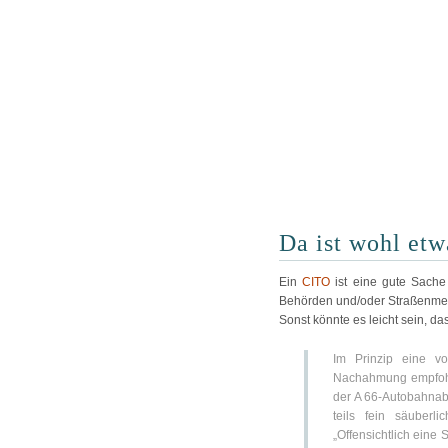
Da ist wohl etw
Ein
CITO
ist eine gute Sache 
Behörden und/oder Straßenmeis
Sonst könnte es leicht sein, d
Im Prinzip eine vo
Nachahmung empfoh
der A 66-Autobahnab
teils fein säuberl
„Offensichtlich eine