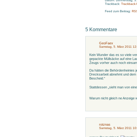
Datum: Donnerstag, 3
Trackback:
Trackback
Feed zum Beitrag:
RS
5 Kommentare
GeoFaex
Samstag, 5. März 2011 12
Kein Wunder das es so viele verm
gepackte Müllsäcke auf eine La
Zeugs vorher auch noch einsa
Da hätten die Behördenheinies j
Drecksarbeit abnehmt und dem St
Bescheid.“
Stattdessen „sieht man von einer
Warum nicht gleich ne Anzeige
rotznas
Samstag, 5. März 2011 10