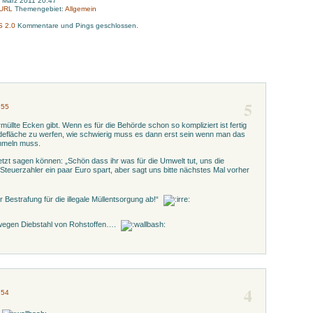
. März 2011 20:47
-URL
Themengebiet:
Allgemein
S 2.0
Kommentare und Pings geschlossen.
5
:55
üllte Ecken gibt. Wenn es für die Behörde schon so kompliziert ist fertig
defläche zu werfen, wie schwierig muss es dann erst sein wenn man das
mmeln muss.
etzt sagen können: „Schön dass ihr was für die Umwelt tut, uns die
euerzahler ein paar Euro spart, aber sagt uns bitte nächstes Mal vorher
 Bestrafung für die illegale Müllentsorgung ab!“
 wegen Diebstahl von Rohstoffen….
4
:54