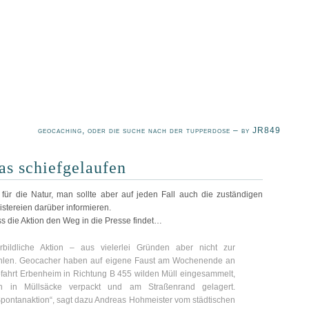
geocaching, oder die suche nach der tupperdose – by JR849
as schiefgelaufen
für die Natur, man sollte aber auf jeden Fall auch die zuständigen
tereien darüber informieren.
ass die Aktion den Weg in die Presse findet…
rbildliche Aktion – aus vielerlei Gründen aber nicht zur
len. Geocacher haben auf eigene Faust am Wochenende an
fahrt Erbenheim in Richtung B 455 wilden Müll eingesammelt,
ich in Müllsäcke verpackt und am Straßenrand gelagert.
 Spontanaktion“, sagt dazu Andreas Hohmeister vom städtischen