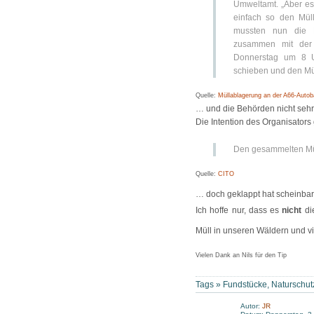
Umweltamt. „Aber es
einfach so den Müll
mussten nun die E
zusammen mit der 
Donnerstag um 8 U
schieben und den Mül
Quelle:
Müllablagerung an der A66-Autob
… und die Behörden nicht seh
Die Intention des Organisators
Den gesammelten Müll
Quelle:
CITO
… doch geklappt hat scheinba
Ich hoffe nur, dass es
nicht
die
Müll in unseren Wäldern und vie
Vielen Dank an Nils für den Tip
Tags »
Fundstücke
,
Naturschut
Autor:
JR