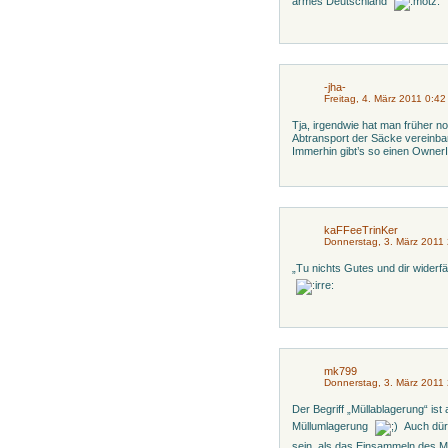
armes Deutschland
-jha-
Freitag, 4. März 2011 0:42
Tja, irgendwie hat man früher 
Abtransport der Säcke vereinba
Immerhin gibt’s so einen Owner
kaFFeeTrinKer
Donnerstag, 3. März 2011
„Tu nichts Gutes und dir wider
mk799
Donnerstag, 3. März 2011
Der Begriff „Müllablagerung“ ist 
Müllumlagerung
Auch dür
sein, als das Einsammeln des M