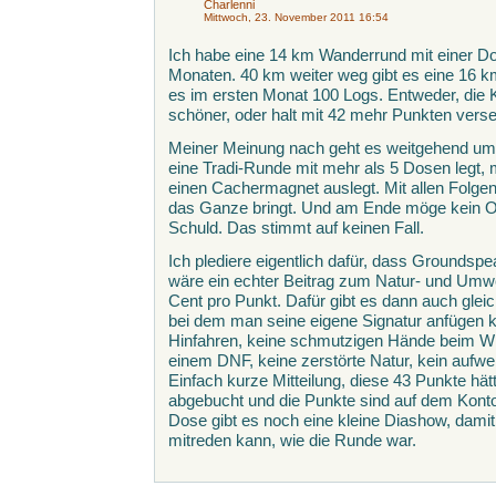
Charlenni
Mittwoch, 23. November 2011 16:54
Ich habe eine 14 km Wanderrund mit einer Do
Monaten. 40 km weiter weg gibt es eine 16 
es im ersten Monat 100 Logs. Entweder, die K
schöner, oder halt mit 42 mehr Punkten vers
Meiner Meinung nach geht es weitgehend um 
eine Tradi-Runde mit mehr als 5 Dosen legt, 
einen Cachermagnet auslegt. Mit allen Folge
das Ganze bringt. Und am Ende möge kein Ow
Schuld. Das stimmt auf keinen Fall.
Ich plediere eigentlich dafür, dass Groundsp
wäre ein echter Beitrag zum Natur- und Umwe
Cent pro Punkt. Dafür gibt es dann auch gleich
bei dem man seine eigene Signatur anfügen ka
Hinfahren, keine schmutzigen Hände beim Wü
einem DNF, keine zerstörte Natur, kein auf
Einfach kurze Mitteilung, diese 43 Punkte hät
abgebucht und die Punkte sind auf dem Konto.
Dose gibt es noch eine kleine Diashow, dam
mitreden kann, wie die Runde war.