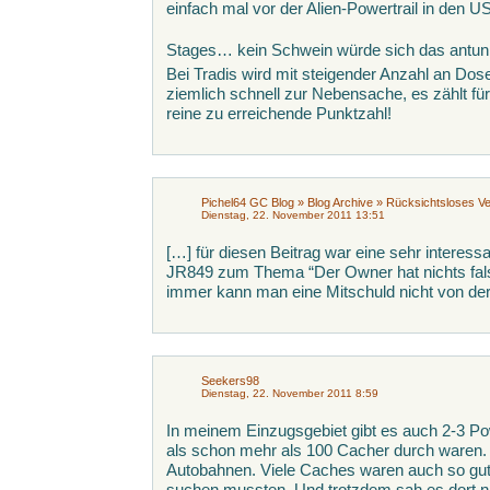
einfach mal vor der Alien-Powertrail in den U
Stages… kein Schwein würde sich das antun
Bei Tradis wird mit steigender Anzahl an D
ziemlich schnell zur Nebensache, es zählt fü
reine zu erreichende Punktzahl!
Pichel64 GC Blog » Blog Archive » Rücksichtsloses Ve
Dienstag, 22. November 2011 13:51
[…] für diesen Beitrag war eine sehr intere
JR849 zum Thema “Der Owner hat nichts fa
immer kann man eine Mitschuld nicht von de
Seekers98
Dienstag, 22. November 2011 8:59
In meinem Einzugsgebiet gibt es auch 2-3 Po
als schon mehr als 100 Cacher durch waren
Autobahnen. Viele Caches waren auch so gut 
suchen mussten. Und trotzdem sah es dort ni