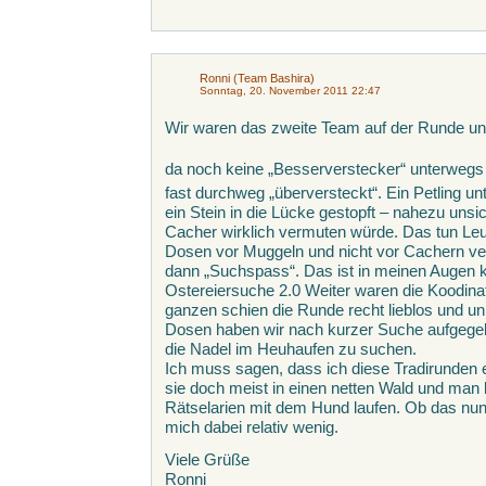
Ronni (Team Bashira)
Sonntag, 20. November 2011 22:47
Wir waren das zweite Team auf der Runde und
da noch keine „Besserverstecker“ unterweg
fast durchweg „überversteckt“. Ein Petling u
ein Stein in die Lücke gestopft – nahezu unsi
Cacher wirklich vermuten würde. Das tun Leut
Dosen vor Muggeln und nicht vor Cachern ve
dann „Suchspass“. Das ist in meinen Augen 
Ostereiersuche 2.0 Weiter waren die Koodinat
ganzen schien die Runde recht lieblos und unü
Dosen haben wir nach kurzer Suche aufgegeb
die Nadel im Heuhaufen zu suchen.
Ich muss sagen, dass ich diese Tradirunden e
sie doch meist in einen netten Wald und ma
Rätselarien mit dem Hund laufen. Ob das nun 
mich dabei relativ wenig.
Viele Grüße
Ronni