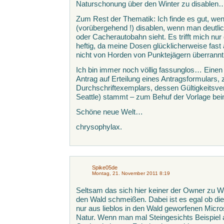
Naturschonung über den Winter zu disablen…
Zum Rest der Thematik: Ich finde es gut, we
(vorübergehend !) disablen, wenn man deutl
oder Cacherautobahn sieht. Es trifft mich nur
heftig, da meine Dosen glücklicherweise fast a
nicht von Horden von Punktejägern überran
Ich bin immer noch völlig fassunglos… Eine
Antrag auf Erteilung eines Antragsformulars, 
Durchschriftexemplars, dessen Gültigkeitsv
Seattle) stammt – zum Behuf der Vorlage be
Schöne neue Welt…
chrysophylax.
Spike05de
Montag, 21. November 2011 8:19
Seltsam das sich hier keiner der Owner zu W
den Wald schmeißen. Dabei ist es egal ob die
nur aus lieblos in den Wald geworfenen Micr
Natur. Wenn man mal Steingesichts Beispiel au