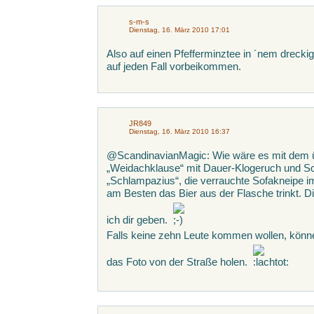
s-m-s
Dienstag, 16. März 2010 17:01
Also auf einen Pfefferminztee in ´nem drecki
auf jeden Fall vorbeikommen.
JR849
Dienstag, 16. März 2010 16:37
@ScandinavianMagic: Wie wäre es mit dem 
„Weidachklause“ mit Dauer-Klogeruch und Sc
„Schlampazius“, die verrauchte Sofakneipe im
am Besten das Bier aus der Flasche trinkt. Di
ich dir geben.
Falls keine zehn Leute kommen wollen, können
das Foto von der Straße holen.