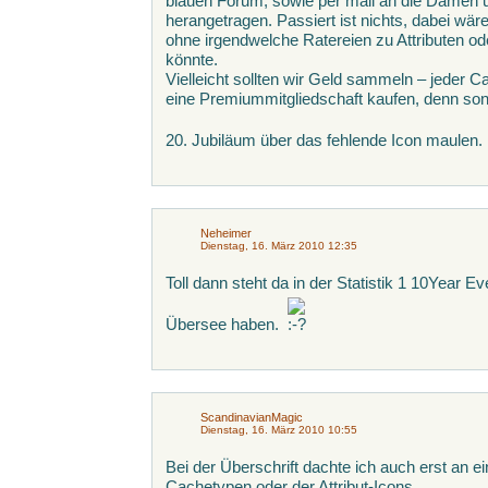
blauen Forum, sowie per mail an die Damen 
herangetragen. Passiert ist nichts, dabei w
ohne irgendwelche Ratereien zu Attributen o
könnte.
Vielleicht sollten wir Geld sammeln – jeder C
eine Premiummitgliedschaft kaufen, denn so
20. Jubiläum über das fehlende Icon maulen.
Neheimer
Dienstag, 16. März 2010 12:35
Toll dann steht da in der Statistik 1 10Year 
Übersee haben.
ScandinavianMagic
Dienstag, 16. März 2010 10:55
Bei der Überschrift dachte ich auch erst an e
Cachetypen oder der Attribut-Icons.