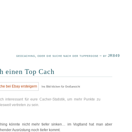
geocaching, oder die suche nach der tupperdose – by JR849
ch einen Top Cach
Ins Bild klicken für Großansicht
uch interessant für eure Cacher-Statistik, um mehr Punkte zu
weit vertreten zu sein.
aching könnte nicht mehr tiefer sinken… im Vogtland hat man aber
chender Ausrüstung noch tiefer kommt.