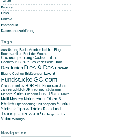
JR849
Bossley
Links
Kontakt
Impressum
Datenschutzerklärung
Tags
Bilder
Ausrüstung
Basic Member
Blog
Bookmarkliste
Brief der Woche
Cachequalität
Cacheempfehlung
Danke
Cachetour
Das verlassene Haus
Dies & Das
Desillusion
Drive-In
Event
Eigene Caches
Erklärungen
GC.com
Fundstücke
HDR
Greasemonkey
Hilfe
Hinterfragt
Jagd
Jahresrückblick
JR fragt nach
Jubiläum
Lost Place
Kurios
Klettern
Location
Mikro
Offen &
Naturschutz
Multi
Mystery
Ehrlich
Sinnfrei
Opencaching
Shit happens
Tips & Tricks
Statistik
Tradi
Tools
Traurig aber wahr!
Umfrage
UrbEx
Video
Wherigo
Navigation