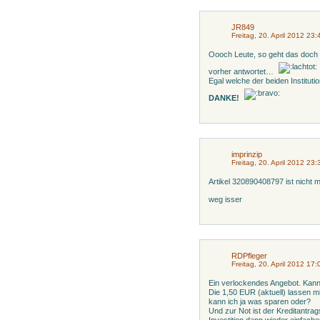
JR849
Freitag, 20. April 2012 23:
Oooch Leute, so geht das doch 
vorher antwortet…
Egal welche der beiden Instituti
DANKE!
imprinzip
Freitag, 20. April 2012 23:
Artikel 320890408797 ist nicht 
weg isser
RDPfleger
Freitag, 20. April 2012 17:
Ein verlockendes Angebot. Kan
Die 1,50 EUR (aktuell) lassen m
kann ich ja was sparen oder?
Und zur Not ist der Kreditantrag