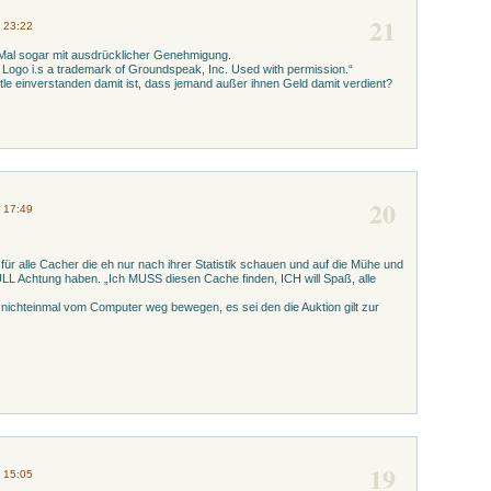
21
2 23:22
 Mal sogar mit ausdrücklicher Genehmigung.
go i.s a trademark of Groundspeak, Inc. Used with permission.“
ttle einverstanden damit ist, dass jemand außer ihnen Geld damit verdient?
20
2 17:49
für alle Cacher die eh nur nach ihrer Statistik schauen und auf die Mühe und
NULL Achtung haben. „Ich MUSS diesen Cache finden, ICH will Spaß, alle
nichteinmal vom Computer weg bewegen, es sei den die Auktion gilt zur
19
2 15:05