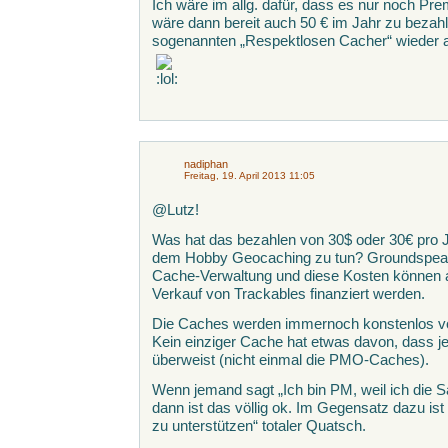
Ich wäre im allg. dafür, dass es nur noch P
wäre dann bereit auch 50 € im Jahr zu bezahl
sogenannten „Respektlosen Cacher“ wieder
nadiphan
Freitag, 19. April 2013 11:05
@Lutz!
Was hat das bezahlen von 30$ oder 30€ pro J
dem Hobby Geocaching zu tun? Groundspeak st
Cache-Verwaltung und diese Kosten können 
Verkauf von Trackables finanziert werden.
Die Caches werden immernoch konstenlos von
Kein einziger Cache hat etwas davon, dass j
überweist (nicht einmal die PMO-Caches).
Wenn jemand sagt „Ich bin PM, weil ich die S
dann ist das völlig ok. Im Gegensatz dazu is
zu unterstützen“ totaler Quatsch.