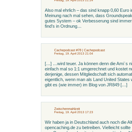
Freitag, 19. April 2013 21:24
Also mal ehrlich – das sind knapp 0,60 Euro 
Meinung nach mal sehen, dass Groundspeak fü
gutes System – ok Verbesserung sind immer m
find’s in Ordnung…
Cachepodcast #78 | Cachepodcast
Freitag, 19. April 2013 21:04
[…] …wird teuer. Ja können denn die Ami´s n
einfach mal so 1:1 umgerechnet und kostet nu
derjenige, dessen Mitgliedschaft sich automa
eigentlich, wenn man als Land United States w
gibt es (wie immer) im Blog von JR849 […]
Zwischenmahlzeit
Freitag, 19. April 2013 17:23
Wir haben ja in Deutschland auch noch die Al
opencaching.de zu betreiben. Vielleicht soll