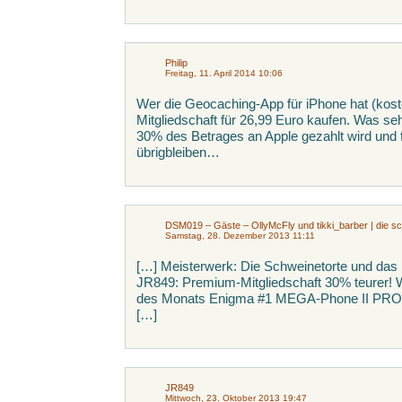
Philip
Freitag, 11. April 2014 10:06
Wer die Geocaching-App für iPhone hat (kost
Mitgliedschaft für 26,99 Euro kaufen. Was se
30% des Betrages an Apple gezahlt wird und
übrigbleiben…
DSM019 – Gäste – OllyMcFly und tikki_barber | die s
Samstag, 28. Dezember 2013 11:11
[…] Meisterwerk: Die Schweinetorte und das 
JR849: Premium-Mitgliedschaft 30% teurer!
des Monats Enigma #1 MEGA-Phone II PRO
[…]
JR849
Mittwoch, 23. Oktober 2013 19:47