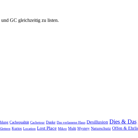
und GC gleichzeitig zu listen.
Dies & Das
Desillusion
Cachequalität
Danke
hlung
Cachetour
Das verlassene Haus
Lost Place
Naturschutz
Offen & Ehrli
Kurios
Multi
Klettern
Location
Mikro
Mystery