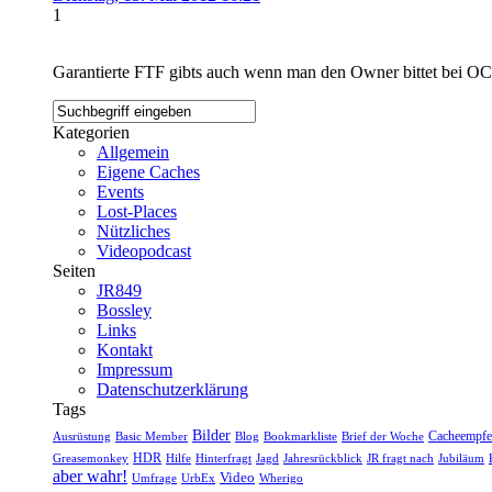
1
Garantierte FTF gibts auch wenn man den Owner bittet bei OC 
Kategorien
Allgemein
Eigene Caches
Events
Lost-Places
Nützliches
Videopodcast
Seiten
JR849
Bossley
Links
Kontakt
Impressum
Datenschutzerklärung
Tags
Bilder
Ausrüstung
Blog
Bookmarkliste
Brief der Woche
Cacheempfe
Basic Member
Greasemonkey
HDR
Hilfe
Hinterfragt
Jagd
Jahresrückblick
JR fragt nach
Jubiläum
aber wahr!
Video
Wherigo
Umfrage
UrbEx