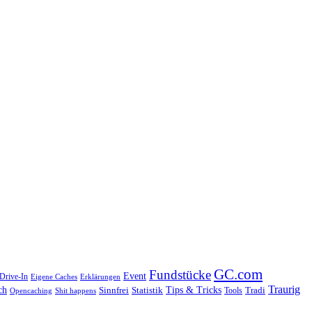
GC.com
Fundstücke
Event
Drive-In
Eigene Caches
Erklärungen
Traurig
ch
Sinnfrei
Statistik
Tips & Tricks
Tools
Tradi
Shit happens
Opencaching