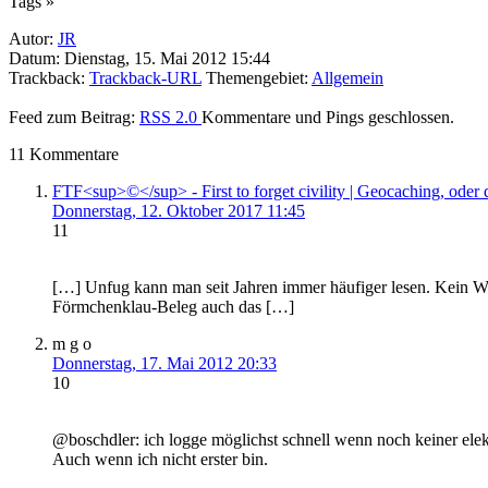
Tags »
Autor:
JR
Datum: Dienstag, 15. Mai 2012 15:44
Trackback:
Trackback-URL
Themengebiet:
Allgemein
Feed zum Beitrag:
RSS 2.0
Kommentare und Pings geschlossen.
11 Kommentare
FTF<sup>©</sup> - First to forget civility | Geocaching, oder
Donnerstag, 12. Oktober 2017 11:45
11
[…] Unfug kann man seit Jahren immer häufiger lesen. Kein Wu
Förmchenklau-Beleg auch das […]
m g o
Donnerstag, 17. Mai 2012 20:33
10
@boschdler: ich logge möglichst schnell wenn noch keiner elektr
Auch wenn ich nicht erster bin.