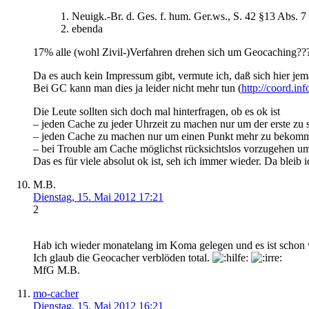
1. Neuigk.-Br. d. Ges. f. hum. Ger.ws., S. 42 §13 Abs. 7
2. ebenda
17% alle (wohl Zivil-)Verfahren drehen sich um Geocaching???
Da es auch kein Impressum gibt, vermute ich, daß sich hier je
Bei GC kann man dies ja leider nicht mehr tun (
http://coord.
Die Leute sollten sich doch mal hinterfragen, ob es ok ist
– jeden Cache zu jeder Uhrzeit zu machen nur um der erste zu s
– jeden Cache zu machen nur um einen Punkt mehr zu bekom
– bei Trouble am Cache möglichst rücksichtslos vorzugehen um 
Das es für viele absolut ok ist, seh ich immer wieder. Da blei
M.B.
Dienstag, 15. Mai 2012 17:21
2
Hab ich wieder monatelang im Koma gelegen und es ist schon w
Ich glaub die Geocacher verblöden total.
MfG M.B.
mo-cacher
Dienstag, 15. Mai 2012 16:21