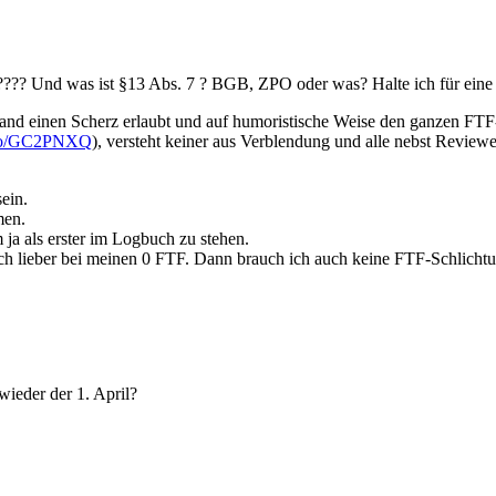
??? Und was ist §13 Abs. 7 ? BGB, ZPO oder was? Halte ich für eine a
mand einen Scherz erlaubt und auf humoristische Weise den ganzen FTF
info/GC2PNXQ
), versteht keiner aus Verblendung und alle nebst Reviewe
ein.
men.
ja als erster im Logbuch zu stehen.
b ich lieber bei meinen 0 FTF. Dann brauch ich auch keine FTF-Schlich
ieder der 1. April?