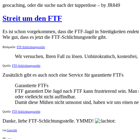
geocaching, oder die suche nach der tupperdose – by JR849
Streit um den FTF
Es ist schon vorgekommen, dass die FTF-Jagd in Streitigkeiten ende
Wie gut, dass es jetzt die FTF-Schlichtungsstelle gibt.
Bildquelle:
FTF-Schlichtungsstelle
Wir versuchen, Ihren Fall zu lösen. Unbürokratisch, kostenfrei, 
Quelle:
FTF-Schlichtungsstelle
Zusätzlich gibt es auch noch eine Service für garantierte FTFs
Garantierte FTFs
FTF garantiert Die Jagd nach FTF kann frustrierend sein. Man m
oder vielleicht nicht auffindbar.
Damit diese Mühen nicht umsonst sind, haben wir uns einen ne
Quelle:
FTF-Schlichtungsstelle
Danke, liebe FTF-Schlichtungsstelle. YMMD!
via
Geoclub