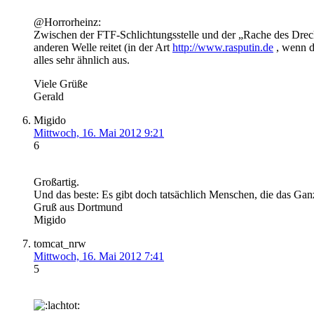
@Horrorheinz:
Zwischen der FTF-Schlichtungsstelle und der „Rache des Drecks
anderen Welle reitet (in der Art
http://www.rasputin.de
, wenn d
alles sehr ähnlich aus.
Viele Grüße
Gerald
Migido
Mittwoch, 16. Mai 2012 9:21
6
Großartig.
Und das beste: Es gibt doch tatsächlich Menschen, die das Ga
Gruß aus Dortmund
Migido
tomcat_nrw
Mittwoch, 16. Mai 2012 7:41
5