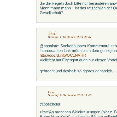
die die Regeln doch bitte nur bei anderen anw
Mann mann mann – ist das tatsächlich der Qu
Gesellschaft?
JR849
Sonntag, 2. September 2012 20:47
@anonimo: Sockenpuppen-Kommentare schalte 
interessanten Link möchte ich dem geneigten 
http://coord.info/GC1NVRR
Vielleicht hat Eigengott auch nur diesen Vor
gebracht und deshalb so rigoros gehandelt…
fressi
Sonntag, 2. September 2012 19:45
@boschdler:
zitat:“An manchen Waldkreuzungen (hier z. 
Rems Murr Kreis) sind einige Bäume vollgepf