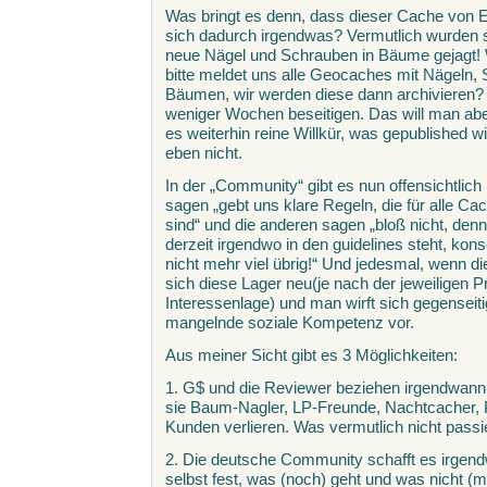
Was bringt es denn, dass dieser Cache von E
sich dadurch irgendwas? Vermutlich wurden s
neue Nägel und Schrauben in Bäume gejagt! 
bitte meldet uns alle Geocaches mit Nägeln,
Bäumen, wir werden diese dann archivieren?
weniger Wochen beseitigen. Das will man aber 
es weiterhin reine Willkür, was gepublished w
eben nicht.
In der „Community“ gibt es nun offensichtlich
sagen „gebt uns klare Regeln, die für alle Ca
sind“ und die anderen sagen „bloß nicht, den
derzeit irgendwo in den guidelines steht, ko
nicht mehr viel übrig!“ Und jedesmal, wenn d
sich diese Lager neu(je nach der jeweiligen Pr
Interessenlage) und man wirft sich gegenseit
mangelnde soziale Kompetenz vor.
Aus meiner Sicht gibt es 3 Möglichkeiten:
1. G$ und die Reviewer beziehen irgendwann k
sie Baum-Nagler, LP-Freunde, Nachtcacher, 
Kunden verlieren. Was vermutlich nicht passi
2. Die deutsche Community schafft es irgend
selbst fest, was (noch) geht und was nicht (me