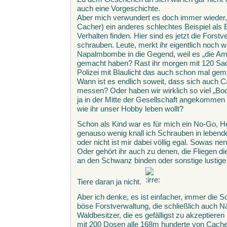
auch eine Vorgeschichte.
Aber mich verwundert es doch immer wieder,
Cacher) ein anderes schlechtes Beispiel als E
Verhalten finden. Hier sind es jetzt die Fors
schrauben. Leute, merkt ihr eigentlich noch
Napalmbombe in die Gegend, weil es „die Ami
gemacht haben? Rast ihr morgen mit 120 Sach
Polizei mit Blaulicht das auch schon mal gem
Wann ist es endlich soweit, dass sich auch Ca
messen? Oder haben wir wirklich so viel „Bod
ja in der Mitte der Gesellschaft angekommen 
wie ihr unser Hobby leben wollt?
Schon als Kind war es für mich ein No-Go, H
genauso wenig knall ich Schrauben in leben
oder nicht ist mir dabei völlig egal. Sowas n
Oder gehört ihr auch zu denen, die Fliegen d
an den Schwanz binden oder sonstige lustige 
Tiere daran ja nicht.
Aber ich denke, es ist einfacher, immer die S
böse Forstverwaltung, die schließlich auch N
Waldbesitzer, die es gefälligst zu akzeptieren
mit 200 Dosen alle 168m hunderte von Cache