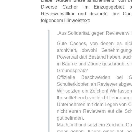
Dabei wurden diese anscheinend* von de
Diverse Cacher im Einzugsgebiet p
Reviewerwillkür und disabeln ihre Cac
folgendem Hinweistext:
„Aus Solidarität, gegen Reviewerwill
Gute Caches, von denen es nich
archiviert, obwohl Genehmigun
Powertrail darf Bestand haben, au
in Bäume und Zäune geschraubt sin
Groundspeak?
Offizielle Beschwerden bei 
Schulterklopfen an Reviewer abgew
Wir setzten ein Zeichen! Wir lassen
Ihr solltet euch vielleicht lieber u
Unternehmen mit dem Legen von C
nicht euren Reviewern auf die Schu
gut befinden.
Macht mit und setzt ein Zeichen. Gu
mehr geben. Kaum einer hat no