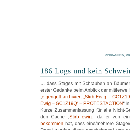
geocaching, o
186 Logs und kein Schwein
… dass Stages mit Schrauben an Bäumen 
erster Gedanke beim Anblick der mittlerwe
„
eigengott archiviert „Stirb Ewig – GC1Z1
Ewig – GC1Z19Q“ – PROTESTACTION
“ i
Kurze Zusammenfassung für alle Nicht-Geo
den Cache „
Stirb ewig
„, da er von e
bekommen
hat, dass eine/mehrere Stage