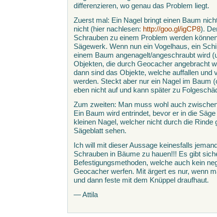
differenzieren, wo genau das Problem liegt.
Zuerst mal: Ein Nagel bringt einen Baum nic
nicht (hier nachlesen:
http://goo.gl/igCP8
). D
Schrauben zu einem Problem werden können, l
Sägewerk. Wenn nun ein Vogelhaus, ein Schi
einem Baum angenagelt/angeschraubt wird (un
Objekten, die durch Geocacher angebracht w
dann sind das Objekte, welche auffallen und 
werden. Steckt aber nur ein Nagel im Baum (o
eben nicht auf und kann später zu Folgeschä
Zum zweiten: Man muss wohl auch zwischen
Ein Baum wird entrindet, bevor er in die Säg
kleinen Nagel, welcher nicht durch die Rinde g
Sägeblatt sehen.
Ich will mit dieser Aussage keinesfalls jema
Schrauben in Bäume zu hauen!!! Es gibt sich
Befestigungsmethoden, welche auch kein nega
Geocacher werfen. Mit ärgert es nur, wenn m
und dann feste mit dem Knüppel draufhaut.
— Attila