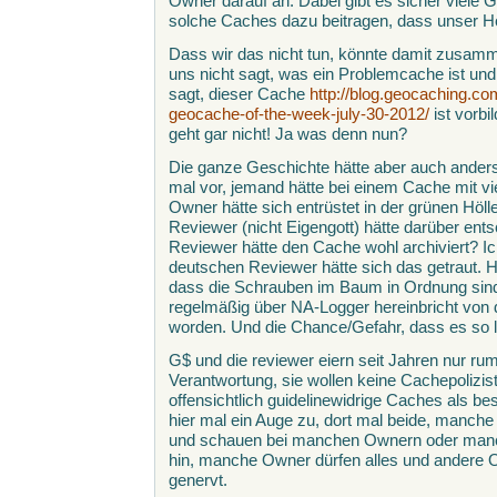
Owner darauf an. Dabei gibt es sicher viele 
solche Caches dazu beitragen, dass unser Ho
Dass wir das nicht tun, könnte damit zusamm
uns nicht sagt, was ein Problemcache ist un
sagt, dieser Cache
http://blog.geocaching.c
geocache-of-the-week-july-30-2012/
ist vorbi
geht gar nicht! Ja was denn nun?
Die ganze Geschichte hätte aber auch anders
mal vor, jemand hätte bei einem Cache mit vi
Owner hätte sich entrüstet in der grünen Höl
Reviewer (nicht Eigengott) hätte darüber en
Reviewer hätte den Cache wohl archiviert? Ic
deutschen Reviewer hätte sich das getraut. 
dass die Schrauben im Baum in Ordnung sind
regelmäßig über NA-Logger hereinbricht von 
worden. Und die Chance/Gefahr, dass es so lä
G$ und die reviewer eiern seit Jahren nur ru
Verantwortung, sie wollen keine Cachepolizi
offensichtlich guidelinewidrige Caches als be
hier mal ein Auge zu, dort mal beide, manch
und schauen bei manchen Ownern oder man
hin, manche Owner dürfen alles und andere O
genervt.