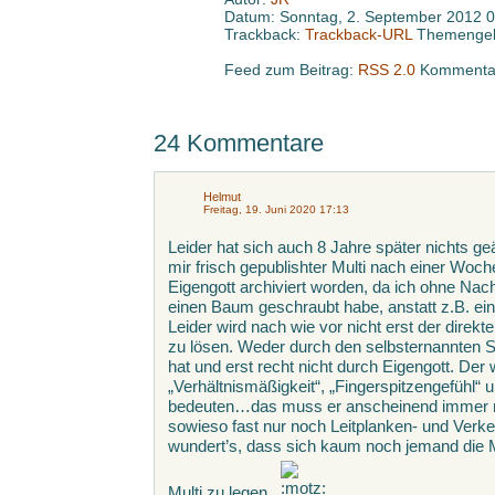
Datum: Sonntag, 2. September 2012 0
Trackback:
Trackback-URL
Themengeb
Feed zum Beitrag:
RSS 2.0
Kommentar
24 Kommentare
Helmut
Freitag, 19. Juni 2020 17:13
Leider hat sich auch 8 Jahre später nichts ge
mir frisch gepublishter Multi nach einer Wo
Eigengott archiviert worden, da ich ohne Na
einen Baum geschraubt habe, anstatt z.B. ei
Leider wird nach wie vor nicht erst der dire
zu lösen. Weder durch den selbsternannten St
hat und erst recht nicht durch Eigengott. Der 
„Verhältnismäßigkeit“, „Fingerspitzengefühl
bedeuten…das muss er anscheinend immer n
sowieso fast nur noch Leitplanken- und Verk
wundert’s, dass sich kaum noch jemand die M
Multi zu legen.