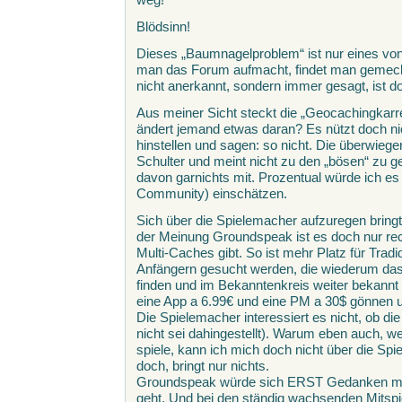
Blödsinn!
Dieses „Baumnagelproblem“ ist nur eines vo
man das Forum aufmacht, findet man gemeck
nicht anerkannt, sondern immer gesagt, ist d
Aus meiner Sicht steckt die „Geocachingkarr
ändert jemand etwas daran? Es nützt doch nic
hinstellen und sagen: so nicht. Die überwiegen
Schulter und meint nicht zu den „bösen“ zu
davon garnichts mit. Prozentual würde ich es
Community) einschätzen.
Sich über die Spielemacher aufzuregen bring
der Meinung Groundspeak ist es doch nur re
Multi-Caches gibt. So ist mehr Platz für Trad
Anfängern gesucht werden, die wiederu
finden und im Bekanntenkreis weiter bekann
eine App a 6.99€ und eine PM a 30$ gönnen un
Die Spielemacher interessiert es nicht, ob die
nicht sei dahingestellt). Warum eben auch, w
spiele, kann ich mich doch nicht über die Spi
doch, bringt nur nichts.
Groundspeak würde sich ERST Gedanken ma
geht. Und bei den ständig wachsenden Mitspie