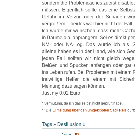
sondern die Problemcaches zuerst disable
müssen. Eigentlich sollte das eine Selbstv
Gefahr im Verzug oder der Schaden wür
vergrößern – beides war hier nicht der Fall.
Ich würde mir wünschen, dass mehr Cache
in Bäume o.ä. anprangern. Sei es direkt pe
NM- oder NA-Log. Das würde ich als „Z
alleine haben es in der Hand, wie sich Geo
jeden Fall sollten wir nicht gleich wege
Beißen und Spucken anfangen oder gar ein
ins Leben rufen. Bei Problemen mit einem 
freiwillige Helfer, die einem mit Siche
Meinung dazu sagen können.
Just my 0,02 Euro
* Vermutung, da ich das selbst nicht geprüft habe.
** Die
Eilmeldung über den umgekippten Sack Reis
dürft
Tags »
Desillusion
«
Autor:
JR