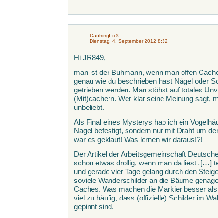
CachingFoX
Dienstag, 4. September 2012 8:32
Hi JR849,
man ist der Buhmann, wenn man offen Caches 
genau wie du beschrieben hast Nägel oder 
getrieben werden. Man stöhst auf totales Un
(Mit)cachern. Wer klar seine Meinung sagt, m
unbeliebt.
Als Final eines Mysterys hab ich ein Vogelh
Nagel befestigt, sondern nur mit Draht um
war es geklaut! Was lernen wir daraus!?!
Der Artikel der Arbeitsgemeinschaft Deutsche
schon etwas drollig, wenn man da liest „[…] 
und gerade vier Tage gelang durch den Steiger
soviele Wanderschilder an die Bäume genagel
Caches. Was machen die Markier besser als 
viel zu häufig, dass (offizielle) Schilder im 
gepinnt sind.