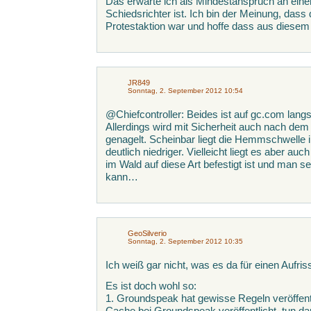
Das erwarte ich als Mindestanspruch an einen
Schiedsrichter ist. Ich bin der Meinung, dass d
Protestaktion war und hoffe dass aus diesem V
JR849
Sonntag, 2. September 2012 10:54
@Chiefcontroller: Beides ist auf gc.com lang
Allerdings wird mit Sicherheit auch nach dem
genagelt. Scheinbar liegt die Hemmschwelle
deutlich niedriger. Vielleicht liegt es aber au
im Wald auf diese Art befestigt ist und man s
kann…
GeoSilverio
Sonntag, 2. September 2012 10:35
Ich weiß gar nicht, was es da für einen Aufri
Es ist doch wohl so:
1. Groundspeak hat gewisse Regeln veröffentl
Cache bei Groundspeak veröffentlicht, tun dar