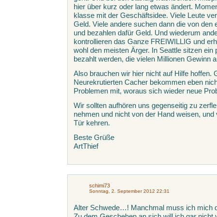
hier über kurz oder lang etwas ändert. Mome
klasse mit der Geschäftsidee. Viele Leute v
Geld. Viele andere suchen dann die von den
und bezahlen dafür Geld. Und wiederum ande
kontrollieren das Ganze FREIWILLIG und erh
wohl den meisten Ärger. In Seattle sitzen ein
bezahlt werden, die vielen Millionen Gewinn au
Also brauchen wir hier nicht auf Hilfe hoffen.
Neurekrutierten Cacher bekommen eben nich
Problemen mit, woraus sich wieder neue Pro
Wir sollten aufhören uns gegenseitig zu zerfle
nehmen und nicht von der Hand weisen, und v
Tür kehren.
Beste Grüße
ArtThief
schimi73
Sonntag, 2. September 2012 22:31
Alter Schwede…! Manchmal muss ich mich d
Zu dem Geschehen an sich will ich gar nicht 