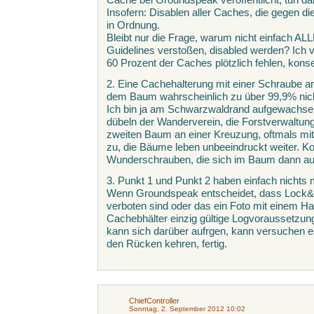
Insofern: Disablen aller Caches, die gegen die
in Ordnung.
Bleibt nur die Frage, warum nicht einfach AL
Guidelines verstoßen, disabled werden? Ich
60 Prozent der Caches plötzlich fehlen, kons
2. Eine Cachehalterung mit einer Schraube a
dem Baum wahrscheinlich zu über 99,9% ni
Ich bin ja am Schwarzwaldrand aufgewachsen
dübeln der Wanderverein, die Forstverwaltung
zweiten Baum an einer Kreuzung, oftmals mit
zu, die Bäume leben unbeeindruckt weiter. Ko
Wunderschrauben, die sich im Baum dann au
3. Punkt 1 und Punkt 2 haben einfach nichts m
Wenn Groundspeak entscheidet, dass Lock&
verboten sind oder das ein Foto mit einem H
Cachebhälter einzig gültige Logvoraussetzung
kann sich darüber aufrgen, kann versuchen 
den Rücken kehren, fertig.
ChiefController
Sonntag, 2. September 2012 10:02