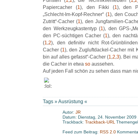
Puristen (
1
,
2
), die Technikverliebten (
1
,
2
Papiercacher (
1
), den Fikki (
1
), den P
„Schlecht-Im-Kopf-Rechner“ (
1
), den Couc
Zutritt“-Cacher (
1
), den Jungfamilien-Cache
den Werkzeugkastentyp (
1
), den GPS-„Me
den PC-süchtigen Cacher (
1
), den nachtä
(
1
,
2
), den definitiv nicht Rot-Grünblinde
Cacher (
1
), den Zugluftdackel-Cacher mit K
bin auf alles gefasst“-Cacher (
1
,
2
,
3
). Bei m
die Cacher in etwa
so
aussehen.
Auf jeden Fall schön zu sehen dass man nich
Tags »
Ausrüstung
«
Autor:
JR
Datum: Dienstag, 24. November 2009 
Trackback:
Trackback-URL
Themengeb
Feed zum Beitrag:
RSS 2.0
Kommentar