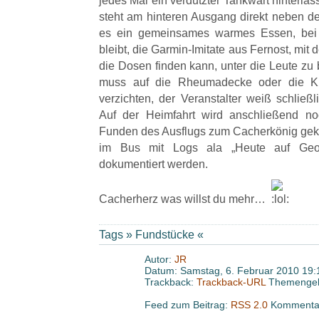
jedes Mal ein verdutzter Tankwart hinterla
steht am hinteren Ausgang direkt neben d
es ein gemeinsames warmes Essen, bei d
bleibt, die Garmin-Imitate aus Fernost, mit
die Dosen finden kann, unter die Leute zu 
muss auf die Rheumadecke oder die Ku
verzichten, der Veranstalter weiß schlie
Auf der Heimfahrt wird anschließend n
Funden des Ausflugs zum Cacherkönig gekür
im Bus mit Logs ala „Heute auf Geoc
dokumentiert werden.
Cacherherz was willst du mehr…
Tags »
Fundstücke
«
Autor:
JR
Datum: Samstag, 6. Februar 2010 19:
Trackback:
Trackback-URL
Themengeb
Feed zum Beitrag:
RSS 2.0
Kommentar