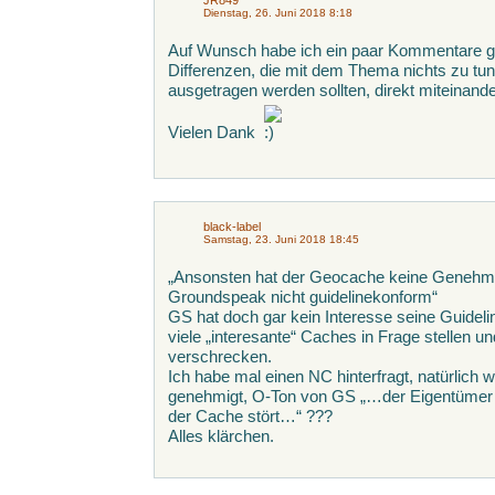
JR849
Dienstag, 26. Juni 2018 8:18
Auf Wunsch habe ich ein paar Kommentare gel
Differenzen, die mit dem Thema nichts zu tun 
ausgetragen werden sollten, direkt miteinande
Vielen Dank
black-label
Samstag, 23. Juni 2018 18:45
„Ansonsten hat der Geocache keine Genehmi
Groundspeak nicht guidelinekonform“
GS hat doch gar kein Interesse seine Guidel
viele „interesante“ Caches in Frage stellen u
verschrecken.
Ich habe mal einen NC hinterfragt, natürlich 
genehmigt, O-Ton von GS „…der Eigentümer 
der Cache stört…“ ???
Alles klärchen.