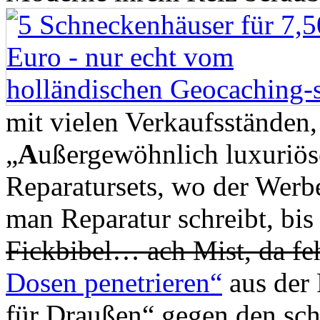
mit vielen Verkaufsständen,
„
A
ußergewöhnlich luxuriös
Reparatursets, wo der Werbe
man Reparatur schreibt, bis
Fickbibel… ach Mist, da fe
Dosen penetrieren“
aus der 
für Draußen“ gegen den s