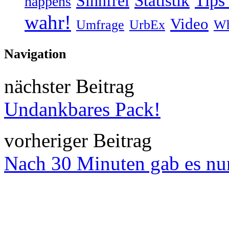
Tips
Statistik
Sinnfrei
happens
wahr!
Video
Umfrage
UrbEx
Wh
Navigation
nächster Beitrag
Undankbares Pack!
vorheriger Beitrag
Nach 30 Minuten gab es nur