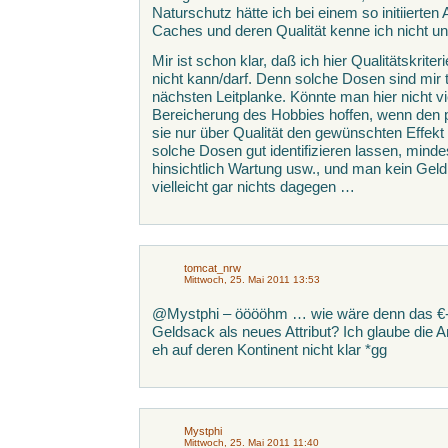
Naturschutz hätte ich bei einem so initiierte
Caches und deren Qualität kenne ich nicht und
Mir ist schon klar, daß ich hier Qualitätskrit
nicht kann/darf. Denn solche Dosen sind mir t
nächsten Leitplanke. Könnte man hier nicht vie
Bereicherung des Hobbies hoffen, wenn den p
sie nur über Qualität den gewünschten Effekt
solche Dosen gut identifizieren lassen, mindes
hinsichtlich Wartung usw., und man kein Gel
vielleicht gar nichts dagegen …
tomcat_nrw
Mittwoch, 25. Mai 2011 13:53
@Mystphi – ööööhm … wie wäre denn das €-
Geldsack als neues Attribut? Ich glaube di
eh auf deren Kontinent nicht klar *gg
Mystphi
Mittwoch, 25. Mai 2011 11:40