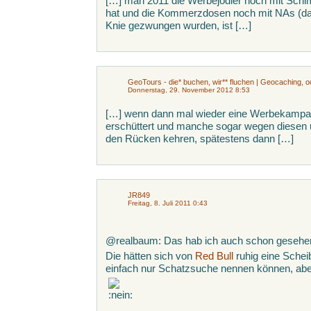
[…] man 2011 die Werbejodler noch mit Schi
hat und die Kommerzdosen noch mit NAs (da
Knie gezwungen wurden, ist […]
GeoTours - die* buchen, wir** fluchen | Geocaching,
Donnerstag, 29. November 2012 8:53
[…] wenn dann mal wieder eine Werbekamp
erschüttert und manche sogar wegen diesen 
den Rücken kehren, spätestens dann […]
JR849
Freitag, 8. Juli 2011 0:43
@realbaum: Das hab ich auch schon gesehe
Die hätten sich von
Red Bull
ruhig eine Sche
einfach nur Schatzsuche nennen können, aber