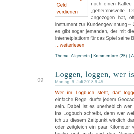
noch einen Kaffee 
„geheimnisvolle O
angezogen hat, öf
Instrument zur Kundengewinnung – G
es gibt sogar jemanden, der mit di
Internetplattform für das Spiel seine 
…weiterlesen
Thema:
Allgemein
|
Kommentare (25)
|
A
Loggen, loggen, wer is
JUL
09
Montag, 9. Juli 2018 9:45
Wer im Logbuch steht, darf logg
einfache Regel dürfte jedem Geocac
sein. Dabei ist es unerheblich we
ins Logbuch schreibt, denn wer we
ich zu diesem Zeitpunkt wirklich d
oder zeitgleich ein paar Kilometer
hocke und mich und den Namen d